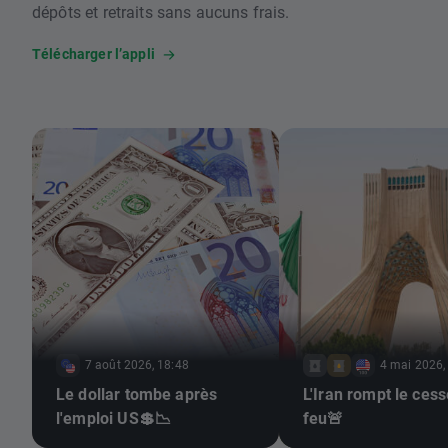
dépôts et retraits sans aucuns frais.
Télécharger l’appli
7 août 2026, 18:48
4 mai 2026,
Le dollar tombe après
L'Iran rompt le cess
l'emploi US💲📉
feu🚨