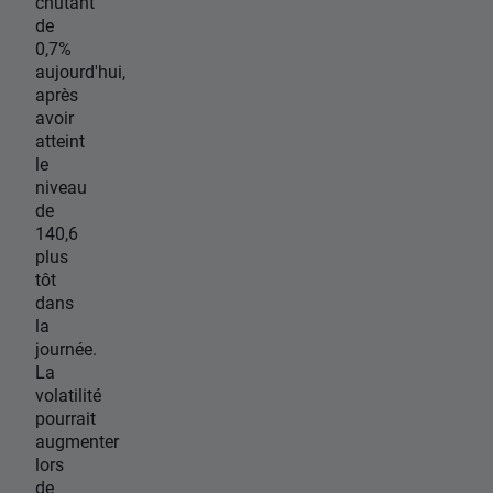
chutant
de
0,7%
aujourd'hui,
après
avoir
atteint
le
niveau
de
140,6
plus
tôt
dans
la
journée.
La
volatilité
pourrait
augmenter
lors
de