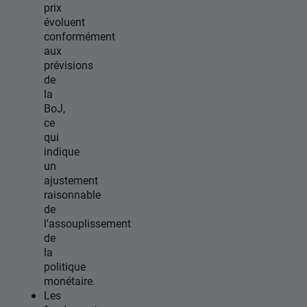
prix
évoluent
conformément
aux
prévisions
de
la
BoJ,
ce
qui
indique
un
ajustement
raisonnable
de
l'assouplissement
de
la
politique
monétaire.
Les