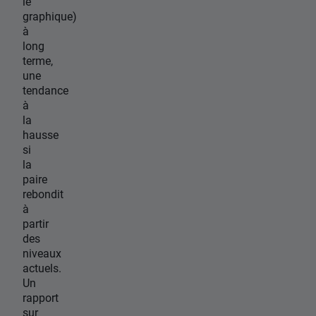
le
graphique)
à
long
terme,
une
tendance
à
la
hausse
si
la
paire
rebondit
à
partir
des
niveaux
actuels.
Un
rapport
sur