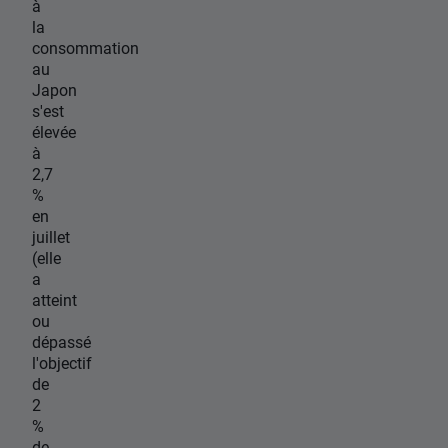
à
la
consommation
au
Japon
s'est
élevée
à
2,7
%
en
juillet
(elle
a
atteint
ou
dépassé
l'objectif
de
2
%
de