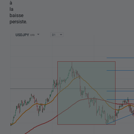
à
la
baisse
persiste.