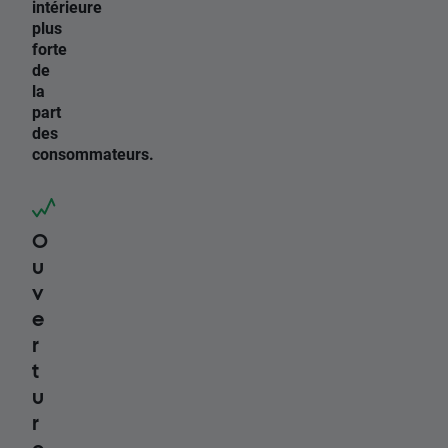
intérieure
plus
forte
de
la
part
des
consommateurs.
O
u
v
e
r
t
u
r