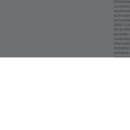
d'instrume
La commun
recommand
du Parlem
de marché)
2003/124 
2016/958 
européen e
modalités
informati
d'intérêts
domaine du
L’ensemble
doivent pa
d’investis
responsabl
restant le
utilisatio
opération
strictemen
commercia
résultats 
risques et
rapide en 
l'argent l
comprenez
probable 
investi."