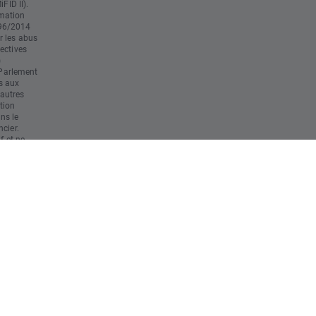
FID II).
mation
596/2014
r les abus
ectives
)
Parlement
s aux
'autres
tion
ans le
cier.
f et ne
 tenu
r final
ute
 éventuelle
al. Il est
ns
s des
nt à ses
erte
ent de
s
 risque
au capital