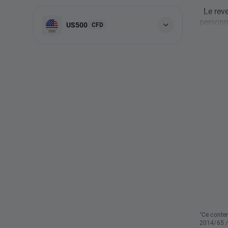
Le reve
personne
US500
CFD
"Ce conten
2014/65 /