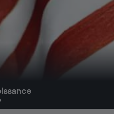
oissance
e