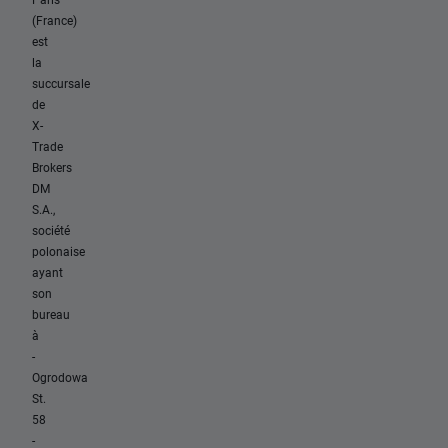
(France)
est
la
succursale
de
X-
Trade
Brokers
DM
S.A.,
société
polonaise
ayant
son
bureau
à
-
Ogrodowa
St.
58
-