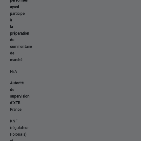
personnes
ayant
participé
à
la
préparation
du
commentaire
de
marché
N/A
Autorité
de
supervision
d’XTB
France
KNF
(régulateur
Polonais)
et