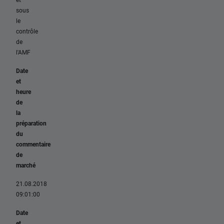
sous
le
contrôle
de
l'AMF
Date
et
heure
de
la
préparation
du
commentaire
de
marché
21.08.2018
09:01:00
Date
et