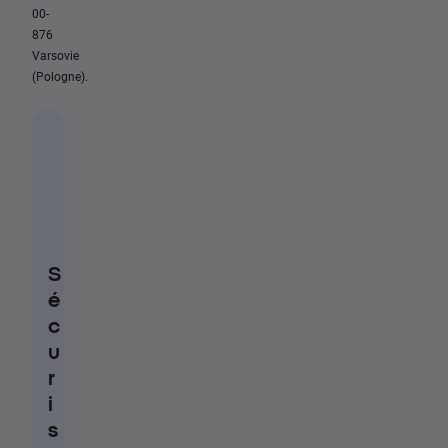
00-
876
Varsovie
(Pologne).
S
é
c
u
r
i
s