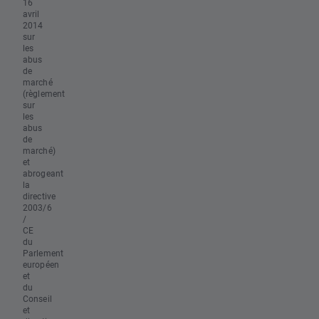
16
avril
2014
sur
les
abus
de
marché
(règlement
sur
les
abus
de
marché)
et
abrogeant
la
directive
2003/6
/
CE
du
Parlement
européen
et
du
Conseil
et