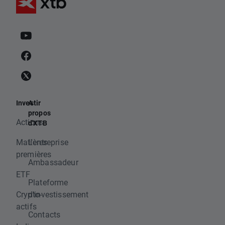
Investir
A
propos
Actions
d'XTB
Matières
L'entreprise
premières
Ambassadeur
ETF
Plateforme
Crypto-
d'investissement
actifs
Contacts