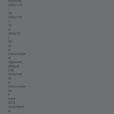
directives
2003/124
/
CE,
2003/125
/
CE
et
2004/72
/
CE
de
la
Commission
et
règlement
délégué
(UE)
2016/958
de
la
Commission
du
9
mars
2016
complétant
le