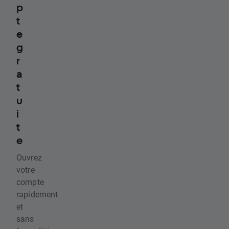
p
t
e
g
r
a
t
u
i
t
e
Ouvrez
votre
compte
rapidement
et
sans