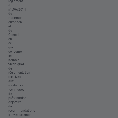
règlement
(UE)
n°596/2014
du
Parlement
européen
et
du
Conseil
en
ce
qui
concerne
les
normes
techniques
de
réglementation
relatives
aux
modalités
techniques
de
présentation
objective
de
recommandations
d'investissement