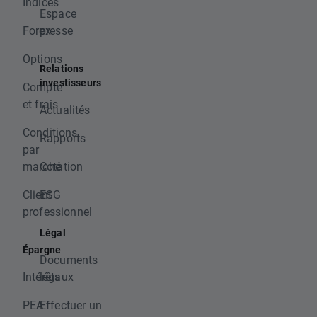
Indices
Espace
Forex
presse
Options
Relations
investisseurs
Compte
et frais
Actualités
Conditions
Rapports
par
marché
Cotation
Client
ESG
professionnel
Légal
Épargne
Documents
Intérêts
légaux
PEA
Effectuer un