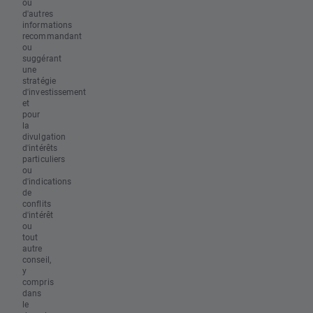
ou
d'autres
informations
recommandant
ou
suggérant
une
stratégie
d'investissement
et
pour
la
divulgation
d'intérêts
particuliers
ou
d'indications
de
conflits
d'intérêt
ou
tout
autre
conseil,
y
compris
dans
le