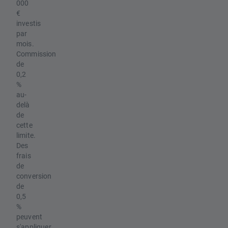
000
€
investis
par
mois.
Commission
de
0,2
%
au-
delà
de
cette
limite.
Des
frais
de
conversion
de
0,5
%
peuvent
s'appliquer.