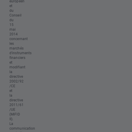
européen
et
du
Conseil
du
15
mai
2014
concernant
les
marchés
d'instruments
financiers
et
modifiant
la
directive
2002/92
/CE
et
la
directive
2011/61
/UE
(MiFID
II).
La
communication