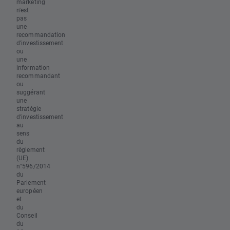
marketing
n'est
pas
une
recommandation
d'investissement
ou
une
information
recommandant
ou
suggérant
une
stratégie
d'investissement
au
sens
du
règlement
(UE)
n°596/2014
du
Parlement
européen
et
du
Conseil
du