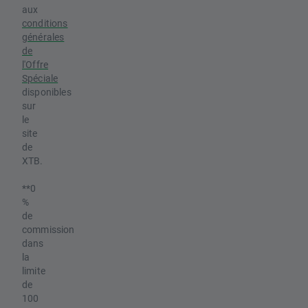
aux
conditions
générales
de
l'Offre
Spéciale
disponibles
sur
le
site
de
XTB.
**0
%
de
commission
dans
la
limite
de
100