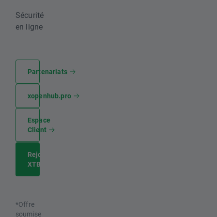
Sécurité
en ligne
Partenariats
xopenhub.pro
Espace
Client
Rejoignez
XTB
*Offre
soumise