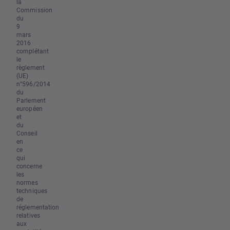
la
Commission
du
9
mars
2016
complétant
le
règlement
(UE)
n°596/2014
du
Parlement
européen
et
du
Conseil
en
ce
qui
concerne
les
normes
techniques
de
réglementation
relatives
aux