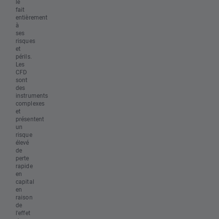
le
fait
entièrement
à
ses
risques
et
périls.
Les
CFD
sont
des
instruments
complexes
et
présentent
un
risque
élevé
de
perte
rapide
en
capital
en
raison
de
l'effet