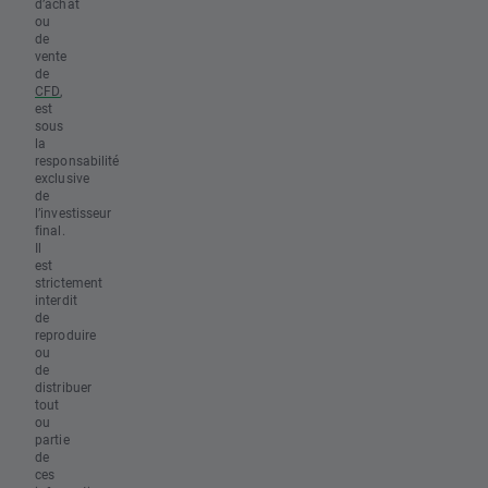
d’achat
ou
de
vente
de
CFD
,
est
sous
la
responsabilité
exclusive
de
l’investisseur
final.
Il
est
strictement
interdit
de
reproduire
ou
de
distribuer
tout
ou
partie
de
ces