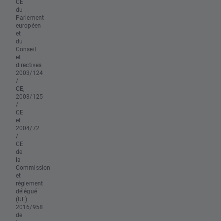
CE
du
Parlement
européen
et
du
Conseil
et
directives
2003/124
/
CE,
2003/125
/
CE
et
2004/72
/
CE
de
la
Commission
et
règlement
délégué
(UE)
2016/958
de