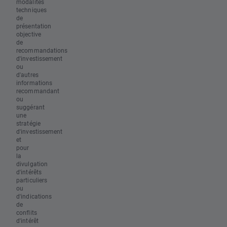
modalités
techniques
de
présentation
objective
de
recommandations
d'investissement
ou
d'autres
informations
recommandant
ou
suggérant
une
stratégie
d'investissement
et
pour
la
divulgation
d'intérêts
particuliers
ou
d'indications
de
conflits
d'intérêt