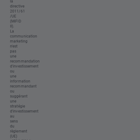
la
directive
2011/61
/UE
(MiFID
II).
La
communication
marketing
n'est
pas
une
recommandation
d'investissement
ou
une
information
recommandant
ou
suggérant
une
stratégie
d'investissement
au
sens
du
règlement
(UE)