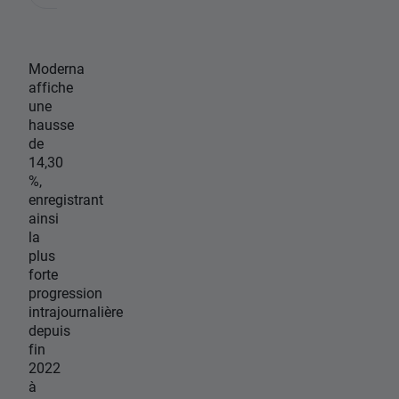
Moderna
affiche
une
hausse
de
14,30
%,
enregistrant
ainsi
la
plus
forte
progression
intrajournalière
depuis
fin
2022
à