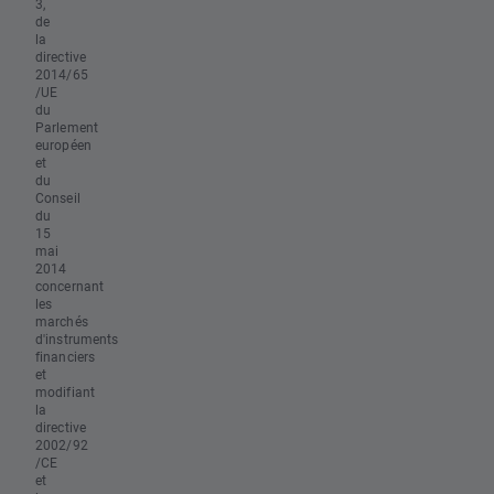
3,
de
la
directive
2014/65
/UE
du
Parlement
européen
et
du
Conseil
du
15
mai
2014
concernant
les
marchés
d'instruments
financiers
et
modifiant
la
directive
2002/92
/CE
et