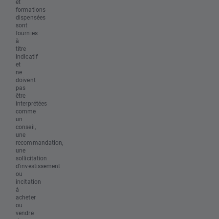
et
formations
dispensées
sont
fournies
à
titre
indicatif
et
ne
doivent
pas
être
interprétées
comme
un
conseil,
une
recommandation,
une
sollicitation
d’investissement
ou
incitation
à
acheter
ou
vendre