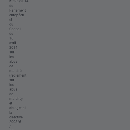
n°596/2014
du
Parlement
européen
et
du
Conseil
du
16
avril
2014
sur
les
abus
de
marché
(règlement
sur
les
abus
de
marché)
et
abrogeant
la
directive
2003/6
/