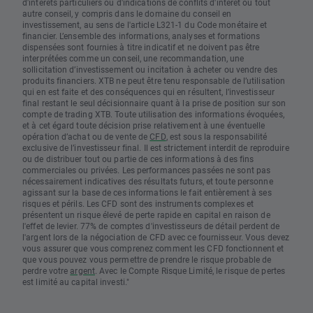
d'intérêts particuliers ou d'indications de conflits d'intérêt ou tout
autre conseil, y compris dans le domaine du conseil en
investissement, au sens de l'article L321-1 du Code monétaire et
financier. L’ensemble des informations, analyses et formations
dispensées sont fournies à titre indicatif et ne doivent pas être
interprétées comme un conseil, une recommandation, une
sollicitation d’investissement ou incitation à acheter ou vendre des
produits financiers. XTB ne peut être tenu responsable de l’utilisation
qui en est faite et des conséquences qui en résultent, l’investisseur
final restant le seul décisionnaire quant à la prise de position sur son
compte de trading XTB. Toute utilisation des informations évoquées,
et à cet égard toute décision prise relativement à une éventuelle
opération d’achat ou de vente de
CFD
, est sous la responsabilité
exclusive de l’investisseur final. Il est strictement interdit de reproduire
ou de distribuer tout ou partie de ces informations à des fins
commerciales ou privées. Les performances passées ne sont pas
nécessairement indicatives des résultats futurs, et toute personne
agissant sur la base de ces informations le fait entièrement à ses
risques et périls. Les CFD sont des instruments complexes et
présentent un risque élevé de perte rapide en capital en raison de
l'effet de levier. 77% de comptes d'investisseurs de détail perdent de
l'argent lors de la négociation de CFD avec ce fournisseur. Vous devez
vous assurer que vous comprenez comment les CFD fonctionnent et
que vous pouvez vous permettre de prendre le risque probable de
perdre votre
argent
. Avec le Compte Risque Limité, le risque de pertes
est limité au capital investi."