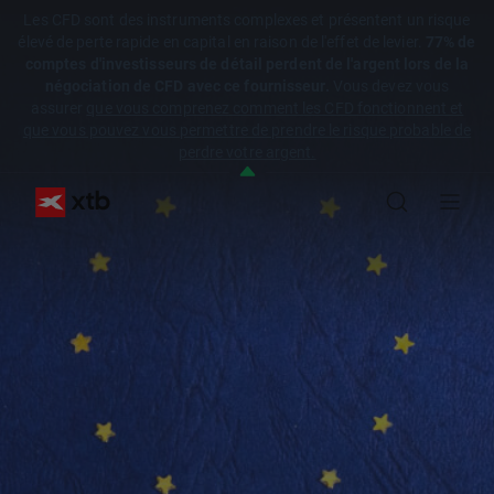
Les CFD sont des instruments complexes et présentent un risque
élevé de perte rapide en capital en raison de l'effet de levier.
77% de
comptes d'investisseurs de détail perdent de l'argent lors de la
négociation de CFD avec ce fournisseur.
Vous devez vous
assurer
que vous comprenez comment les CFD fonctionnent et
que vous pouvez vous permettre de prendre le risque probable de
perdre votre argent.