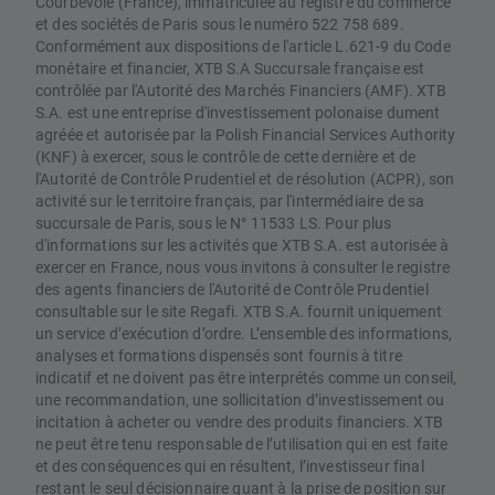
Courbevoie (France), immatriculée au registre du commerce
et des sociétés de Paris sous le numéro 522 758 689.
Conformément aux dispositions de l'article L.621-9 du Code
monétaire et financier, XTB S.A Succursale française est
contrôlée par l'Autorité des Marchés Financiers (AMF). XTB
S.A. est une entreprise d'investissement polonaise dument
agréée et autorisée par la Polish Financial Services Authority
(KNF) à exercer, sous le contrôle de cette dernière et de
l'Autorité de Contrôle Prudentiel et de résolution (ACPR), son
activité sur le territoire français, par l'intermédiaire de sa
succursale de Paris, sous le N° 11533 LS. Pour plus
d'informations sur les activités que XTB S.A. est autorisée à
exercer en France, nous vous invitons à consulter le registre
des agents financiers de l'Autorité de Contrôle Prudentiel
consultable sur le site Regafi. XTB S.A. fournit uniquement
un service d’exécution d’ordre. L’ensemble des informations,
analyses et formations dispensés sont fournis à titre
indicatif et ne doivent pas être interprétés comme un conseil,
une recommandation, une sollicitation d’investissement ou
incitation à acheter ou vendre des produits financiers. XTB
ne peut être tenu responsable de l’utilisation qui en est faite
et des conséquences qui en résultent, l’investisseur final
restant le seul décisionnaire quant à la prise de position sur