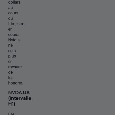
dollars
au
cours
du
trimestre
en
cours.
Nvidia
ne
sera
plus
en
mesure
de
les
honorer.
NVDA.US
(intervalle
H1)
Les