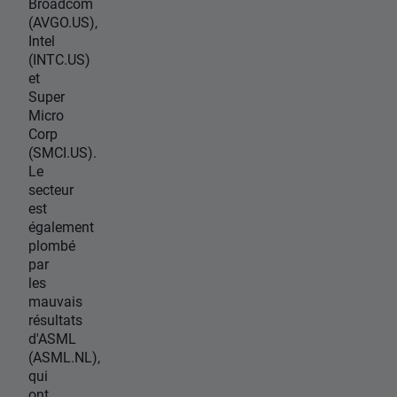
Broadcom
(AVGO.US),
Intel
(INTC.US)
et
Super
Micro
Corp
(SMCI.US).
Le
secteur
est
également
plombé
par
les
mauvais
résultats
d'ASML
(ASML.NL),
qui
ont