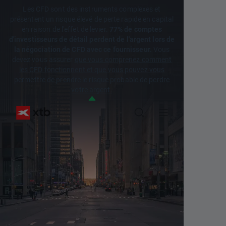
Les CFD sont des instruments complexes et
présentent un risque élevé de perte rapide en capital
en raison de l'effet de levier.
77% de comptes
d'investisseurs de détail perdent de l'argent lors de
la négociation de CFD avec ce fournisseur.
Vous
devez vous assurer
que vous comprenez comment
les CFD fonctionnent et que vous pouvez vous
permettre de prendre le risque probable de perdre
votre argent.