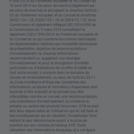
n°596/2014 du Parlement européen et du Conseil du
16 avril 2014 sur les abus de marché (règlement sur
les abus de marché) et abrogeant la directive 2003/6 /
CE du Parlement européen et du Conseil et directives
2003/124 / CE, 2003/125 / CE et 2004/72 / CE de la
Commission et règlement délégué (UE) 2016/958 de
la Commission du 9 mars 2016 complétant le
règlement (UE) n°596/2014 du Parlement européen et
du Conseil en ce qui concerne les normes techniques
de réglementation relatives aux modalités techniques
de présentation objective de recommandations
d'investissement ou d'autres informations
recommandant ou suggérant une stratégie
d'investissement et pour la divulgation d'intérêts
particuliers ou d'indications de conflits d'intérêt ou
tout autre conseil, y compris dans le domaine du
conseil en investissement, au sens de l'article L321-1
du Code monétaire et financier. L’ensemble des
informations, analyses et formations dispensées sont
fournies à titre indicatif et ne doivent pas être
interprétées comme un conseil, une recommandation,
une sollicitation d’investissement ou incitation à
acheter ou vendre des produits financiers. XTB ne peut
être tenu responsable de l’utilisation qui en est faite et
des conséquences qui en résultent, l’investisseur final
restant le seul décisionnaire quant à la prise de
position sur son compte de trading XTB. Toute
utilisation des informations évoquées, et à cet égard