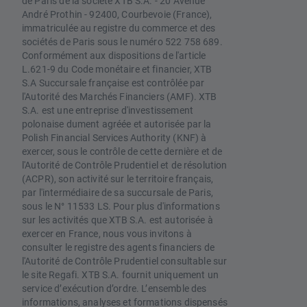
de Paris de la société XTB S.A. - 20 Avenue
André Prothin - 92400, Courbevoie (France),
immatriculée au registre du commerce et des
sociétés de Paris sous le numéro 522 758 689.
Conformément aux dispositions de l'article
L.621-9 du Code monétaire et financier, XTB
S.A Succursale française est contrôlée par
l'Autorité des Marchés Financiers (AMF). XTB
S.A. est une entreprise d'investissement
polonaise dument agréée et autorisée par la
Polish Financial Services Authority (KNF) à
exercer, sous le contrôle de cette dernière et de
l'Autorité de Contrôle Prudentiel et de résolution
(ACPR), son activité sur le territoire français,
par l'intermédiaire de sa succursale de Paris,
sous le N° 11533 LS. Pour plus d'informations
sur les activités que XTB S.A. est autorisée à
exercer en France, nous vous invitons à
consulter le registre des agents financiers de
l'Autorité de Contrôle Prudentiel consultable sur
le site Regafi. XTB S.A. fournit uniquement un
service d’exécution d’ordre. L’ensemble des
informations, analyses et formations dispensés