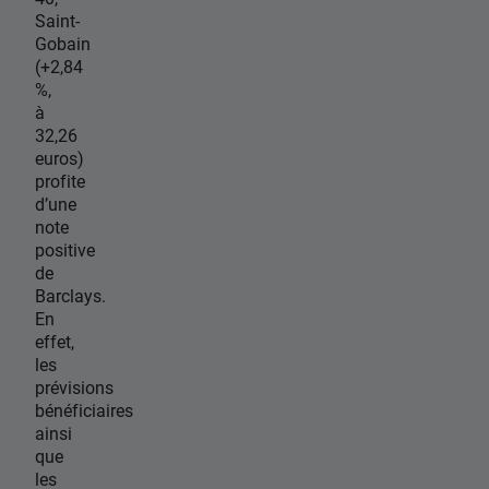
Saint-
Gobain
(+2,84
%,
à
32,26
euros)
profite
d’une
note
positive
de
Barclays.
En
effet,
les
prévisions
bénéficiaires
ainsi
que
les