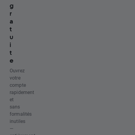
g
r
a
t
u
i
t
e
Ouvrez
votre
compte
rapidement
et
sans
formalités
inutiles
—