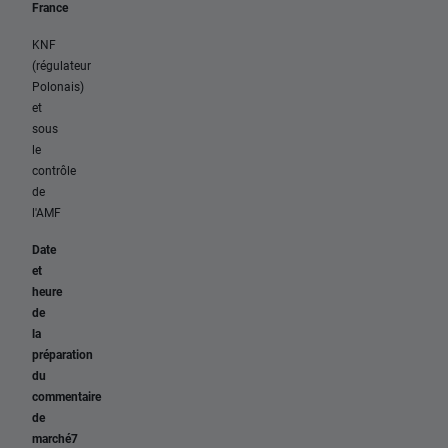
France
KNF
(régulateur
Polonais)
et
sous
le
contrôle
de
l'AMF
Date
et
heure
de
la
préparation
du
commentaire
de
marché7