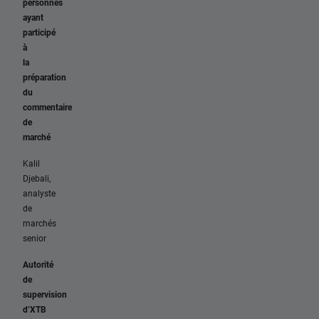
personnes
ayant
participé
à
la
préparation
du
commentaire
de
marché
Kalil
Djebali,
analyste
de
marchés
senior
Autorité
de
supervision
d’XTB