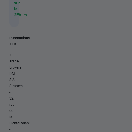
sur
la
2FA
Informations
XTB
X-
Trade
Brokers
DM
S.A.
(France)
-
32
rue
de
la
Bienfaisance
-