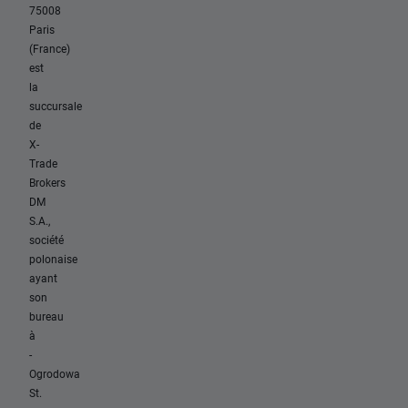
75008
Paris
(France)
est
la
succursale
de
X-
Trade
Brokers
DM
S.A.,
société
polonaise
ayant
son
bureau
à
-
Ogrodowa
St.