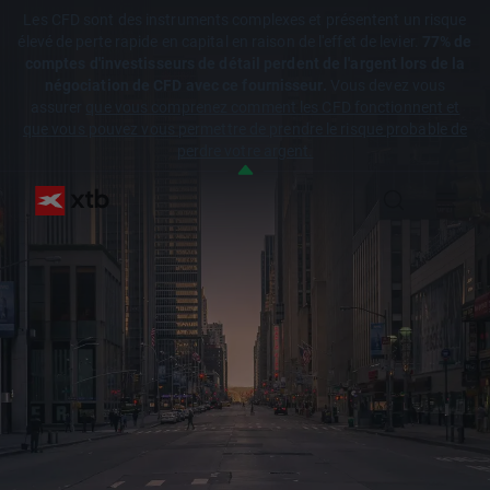
Les CFD sont des instruments complexes et présentent un risque
élevé de perte rapide en capital en raison de l'effet de levier.
77% de
comptes d'investisseurs de détail perdent de l'argent lors de la
négociation de CFD avec ce fournisseur.
Vous devez vous
assurer
que vous comprenez comment les CFD fonctionnent et
que vous pouvez vous permettre de prendre le risque probable de
perdre votre argent.