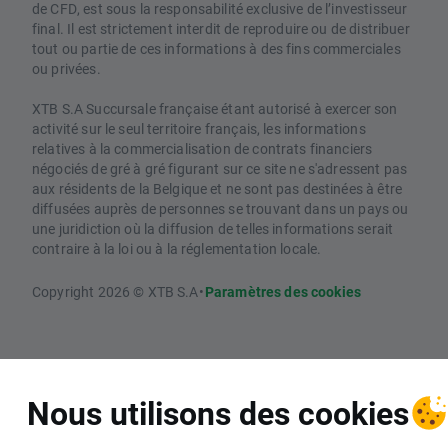
de CFD, est sous la responsabilité exclusive de l’investisseur
final. Il est strictement interdit de reproduire ou de distribuer
tout ou partie de ces informations à des fins commerciales
ou privées.
XTB S.A Succursale française étant autorisé à exercer son
activité sur le seul territoire français, les informations
relatives à la commercialisation de contrats financiers
négociés de gré à gré figurant sur ce site ne s'adressent pas
aux résidents de la Belgique et ne sont pas destinées à être
diffusées auprès de personnes se trouvant dans un pays ou
une juridiction où la diffusion de telles informations serait
contraire à la loi ou à la réglementation locale.
Copyright 2026 © XTB S.A
•
Paramètres des cookies
Nous utilisons des cookies