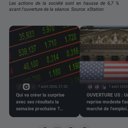
Les actions de la société sont en hausse de 6,7 %
avant l'ouverture de la séance. Source: xStation
7 août 2026, 21:02
7 août 2026
Qui va créer la surprise
OUVERTURE US : U
avec ses résultats la
reprise modeste fa
semaine prochaine ?
marché de l'emploi
(07/08/2026)
morose