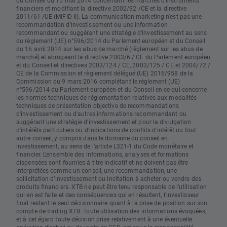
du Conseil du 15 mai 2014 concernant les marchés d'instruments
financiers et modifiant la directive 2002/92 /CE et la directive
2011/61 /UE (MiFID II). La communication marketing n'est pas une
recommandation d'investissement ou une information
recommandant ou suggérant une stratégie d'investissement au sens
du règlement (UE) n°596/2014 du Parlement européen et du Conseil
du 16 avril 2014 sur les abus de marché (règlement sur les abus de
marché) et abrogeant la directive 2003/6 / CE du Parlement européen
et du Conseil et directives 2003/124 / CE, 2003/125 / CE et 2004/72 /
CE de la Commission et règlement délégué (UE) 2016/958 de la
Commission du 9 mars 2016 complétant le règlement (UE)
n°596/2014 du Parlement européen et du Conseil en ce qui concerne
les normes techniques de réglementation relatives aux modalités
techniques de présentation objective de recommandations
d'investissement ou d'autres informations recommandant ou
suggérant une stratégie d'investissement et pour la divulgation
d'intérêts particuliers ou d'indications de conflits d'intérêt ou tout
autre conseil, y compris dans le domaine du conseil en
investissement, au sens de l'article L321-1 du Code monétaire et
financier. L’ensemble des informations, analyses et formations
dispensées sont fournies à titre indicatif et ne doivent pas être
interprétées comme un conseil, une recommandation, une
sollicitation d’investissement ou incitation à acheter ou vendre des
produits financiers. XTB ne peut être tenu responsable de l’utilisation
qui en est faite et des conséquences qui en résultent, l’investisseur
final restant le seul décisionnaire quant à la prise de position sur son
compte de trading XTB. Toute utilisation des informations évoquées,
et à cet égard toute décision prise relativement à une éventuelle