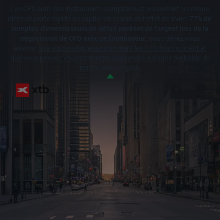
Les CFD sont des instruments complexes et présentent un risque
élevé de perte rapide en capital en raison de l'effet de levier.
77% de
comptes d'investisseurs de détail perdent de l'argent lors de la
négociation de CFD avec ce fournisseur.
Vous devez vous
assurer
que vous comprenez comment les CFD fonctionnent et
que vous pouvez vous permettre de prendre le risque probable de
perdre votre argent.