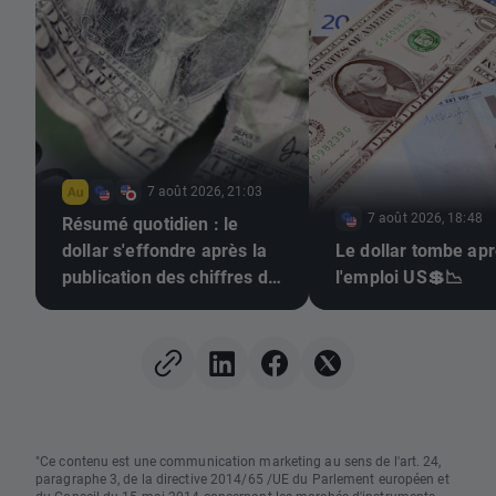
7 août 2026, 21:03
7 août 2026, 18:48
Résumé quotidien : le
dollar s'effondre après la
Le dollar tombe ap
publication des chiffres de
l'emploi US💲📉
l'emploi, l'or repart à la
hausse
"Ce contenu est une communication marketing au sens de l'art. 24,
paragraphe 3, de la directive 2014/65 /UE du Parlement européen et