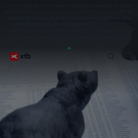
Les CFD sont des instruments complexes et présentent un risque
élevé de perte rapide en capital en raison de l'effet de levier.
77% de
comptes d'investisseurs de détail perdent de l'argent lors de la
négociation de CFD avec ce fournisseur.
Vous devez vous
assurer
que vous comprenez comment les CFD fonctionnent et
que vous pouvez vous permettre de prendre le risque probable de
perdre votre argent.