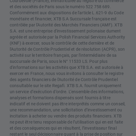
Courbevoie (France), immatriculée au registre du commerce
et des sociétés de Paris sous le numéro 522 758 689.
Conformément aux dispositions de l'article L.621-9 du Code
monétaire et financier, XTB S.A Succursale française est
contrôlée par l'Autorité des Marchés Financiers (AMF). XTB
S.A. est une entreprise d'investissement polonaise dument
agréée et autorisée par la Polish Financial Services Authority
(KNF) à exercer, sous le contrôle de cette dernière et de
l'Autorité de Contrôle Prudentiel et de résolution (ACPR), son
activité sur le territoire français, par l'intermédiaire de sa
succursale de Paris, sous le N° 11533 LS. Pour plus
d'informations sur les activités que XTB S.A. est autorisée à
exercer en France, nous vous invitons à consulter le registre
des agents financiers de l'Autorité de Contrôle Prudentiel
consultable sur le site Regafi. XTB S.A. fournit uniquement
un service d’exécution d’ordre. L’ensemble des informations,
analyses et formations dispensés sont fournis à titre
indicatif et ne doivent pas être interprétés comme un conseil,
une recommandation, une sollicitation d’investissement ou
incitation à acheter ou vendre des produits financiers. XTB
ne peut être tenu responsable de l’utilisation qui en est faite
et des conséquences qui en résultent, l’investisseur final
restant le seul décisionnaire quant à la prise de position sur