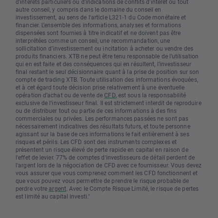
d'intérêts particuliers ou d'indications de conflits d'intérêt ou tout
autre conseil, y compris dans le domaine du conseil en
investissement, au sens de l'article L321-1 du Code monétaire et
financier. L’ensemble des informations, analyses et formations
dispensées sont fournies à titre indicatif et ne doivent pas être
interprétées comme un conseil, une recommandation, une
sollicitation d’investissement ou incitation à acheter ou vendre des
produits financiers. XTB ne peut être tenu responsable de l’utilisation
qui en est faite et des conséquences qui en résultent, l’investisseur
final restant le seul décisionnaire quant à la prise de position sur son
compte de trading XTB. Toute utilisation des informations évoquées,
et à cet égard toute décision prise relativement à une éventuelle
opération d’achat ou de vente de
CFD
, est sous la responsabilité
exclusive de l’investisseur final. Il est strictement interdit de reproduire
ou de distribuer tout ou partie de ces informations à des fins
commerciales ou privées. Les performances passées ne sont pas
nécessairement indicatives des résultats futurs, et toute personne
agissant sur la base de ces informations le fait entièrement à ses
risques et périls. Les CFD sont des instruments complexes et
présentent un risque élevé de perte rapide en capital en raison de
l'effet de levier. 77% de comptes d'investisseurs de détail perdent de
l'argent lors de la négociation de CFD avec ce fournisseur. Vous devez
vous assurer que vous comprenez comment les CFD fonctionnent et
que vous pouvez vous permettre de prendre le risque probable de
perdre votre
argent
. Avec le Compte Risque Limité, le risque de pertes
est limité au capital investi."