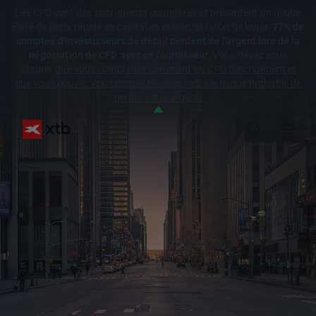
Les CFD sont des instruments complexes et présentent un risque
élevé de perte rapide en capital en raison de l'effet de levier.
77% de
comptes d'investisseurs de détail perdent de l'argent lors de la
négociation de CFD avec ce fournisseur.
Vous devez vous
assurer
que vous comprenez comment les CFD fonctionnent et
que vous pouvez vous permettre de prendre le risque probable de
perdre votre argent.