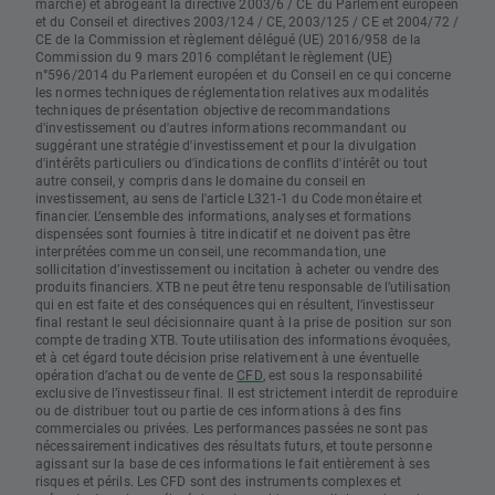
marché) et abrogeant la directive 2003/6 / CE du Parlement européen
et du Conseil et directives 2003/124 / CE, 2003/125 / CE et 2004/72 /
CE de la Commission et règlement délégué (UE) 2016/958 de la
Commission du 9 mars 2016 complétant le règlement (UE)
n°596/2014 du Parlement européen et du Conseil en ce qui concerne
les normes techniques de réglementation relatives aux modalités
techniques de présentation objective de recommandations
d'investissement ou d'autres informations recommandant ou
suggérant une stratégie d'investissement et pour la divulgation
d'intérêts particuliers ou d'indications de conflits d'intérêt ou tout
autre conseil, y compris dans le domaine du conseil en
investissement, au sens de l'article L321-1 du Code monétaire et
financier. L’ensemble des informations, analyses et formations
dispensées sont fournies à titre indicatif et ne doivent pas être
interprétées comme un conseil, une recommandation, une
sollicitation d’investissement ou incitation à acheter ou vendre des
produits financiers. XTB ne peut être tenu responsable de l’utilisation
qui en est faite et des conséquences qui en résultent, l’investisseur
final restant le seul décisionnaire quant à la prise de position sur son
compte de trading XTB. Toute utilisation des informations évoquées,
et à cet égard toute décision prise relativement à une éventuelle
opération d’achat ou de vente de
CFD
, est sous la responsabilité
exclusive de l’investisseur final. Il est strictement interdit de reproduire
ou de distribuer tout ou partie de ces informations à des fins
commerciales ou privées. Les performances passées ne sont pas
nécessairement indicatives des résultats futurs, et toute personne
agissant sur la base de ces informations le fait entièrement à ses
risques et périls. Les CFD sont des instruments complexes et