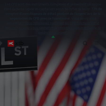
Les CFD sont des instruments complexes et présentent un risque
élevé de perte rapide en capital en raison de l'effet de levier.
77% de
comptes d'investisseurs de détail perdent de l'argent lors de la
négociation de CFD avec ce fournisseur.
Vous devez vous
assurer
que vous comprenez comment les CFD fonctionnent et
que vous pouvez vous permettre de prendre le risque probable de
perdre votre argent.