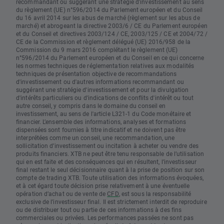
recommandant ou suggérant une stratégie d'investissement au sens
du règlement (UE) n°596/2014 du Parlement européen et du Conseil
du 16 avril 2014 sur les abus de marché (règlement sur les abus de
marché) et abrogeant la directive 2003/6 / CE du Parlement européen
et du Conseil et directives 2003/124 / CE, 2003/125 / CE et 2004/72 /
CE de la Commission et règlement délégué (UE) 2016/958 de la
Commission du 9 mars 2016 complétant le règlement (UE)
n°596/2014 du Parlement européen et du Conseil en ce qui concerne
les normes techniques de réglementation relatives aux modalités
techniques de présentation objective de recommandations
d'investissement ou d'autres informations recommandant ou
suggérant une stratégie d'investissement et pour la divulgation
d'intérêts particuliers ou d'indications de conflits d'intérêt ou tout
autre conseil, y compris dans le domaine du conseil en
investissement, au sens de l'article L321-1 du Code monétaire et
financier. L’ensemble des informations, analyses et formations
dispensées sont fournies à titre indicatif et ne doivent pas être
interprétées comme un conseil, une recommandation, une
sollicitation d’investissement ou incitation à acheter ou vendre des
produits financiers. XTB ne peut être tenu responsable de l’utilisation
qui en est faite et des conséquences qui en résultent, l’investisseur
final restant le seul décisionnaire quant à la prise de position sur son
compte de trading XTB. Toute utilisation des informations évoquées,
et à cet égard toute décision prise relativement à une éventuelle
opération d’achat ou de vente de
CFD
, est sous la responsabilité
exclusive de l’investisseur final. Il est strictement interdit de reproduire
ou de distribuer tout ou partie de ces informations à des fins
commerciales ou privées. Les performances passées ne sont pas