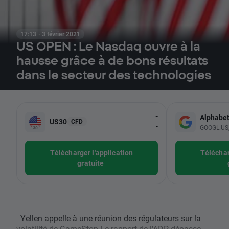
17:13 · 3 février 2021
US OPEN : Le Nasdaq ouvre à la
hausse grâce à de bons résultats
dans le secteur des technologies
-
Alphabe
US30
CFD
-
GOOGL.US, 
Télécharger l'application
Téléchar
gratuite
Yellen appelle à une réunion des régulateurs sur la
volatilité de GameStop Le rapport de l'ADP dépasse