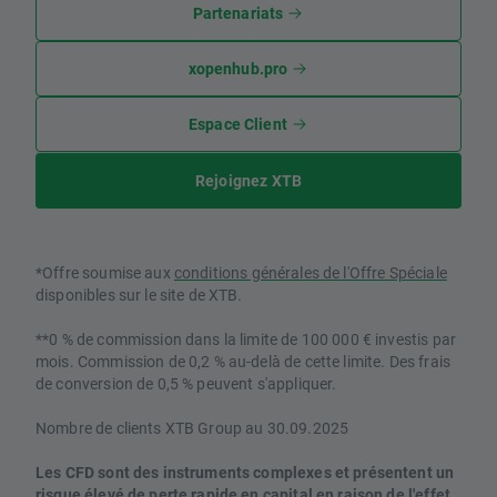
Partenariats
xopenhub.pro
Espace Client
Rejoignez XTB
*Offre soumise aux
conditions générales de l'Offre Spéciale
disponibles sur le site de XTB.
**0 % de commission dans la limite de 100 000 € investis par
mois. Commission de 0,2 % au-delà de cette limite. Des frais
de conversion de 0,5 % peuvent s'appliquer.
Nombre de clients XTB Group au 30.09.2025
Les CFD sont des instruments complexes et présentent un
risque élevé de perte rapide en capital en raison de l'effet