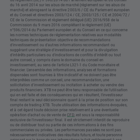
du 16 avril 2014 sur les abus de marché (règlement sur les abus de
marché) et abrogeant la directive 2003/6 / CE du Parlement européen
et du Conseil et directives 2003/124 / CE, 2003/125 / CE et 2004/72 /
CE de la Commission et règlement délégué (UE) 2016/958 de la
Commission du 9 mars 2016 complétant le règlement (UE)
n°596/2014 du Parlement européen et du Conseil en ce qui concerne
les normes techniques de réglementation relatives aux modalités
techniques de présentation objective de recommandations
d'investissement ou d'autres informations recommandant ou
suggérant une stratégie d'investissement et pour la divulgation
d'intérêts particuliers ou d'indications de conflits d'intérêt ou tout
autre conseil, y compris dans le domaine du conseil en
investissement, au sens de l'article L321-1 du Code monétaire et
financier. L’ensemble des informations, analyses et formations
dispensées sont fournies à titre indicatif et ne doivent pas être
interprétées comme un conseil, une recommandation, une
sollicitation d’investissement ou incitation à acheter ou vendre des
produits financiers. XTB ne peut être tenu responsable de l’utilisation
qui en est faite et des conséquences qui en résultent, l’investisseur
final restant le seul décisionnaire quant à la prise de position sur son
compte de trading XTB. Toute utilisation des informations évoquées,
et à cet égard toute décision prise relativement à une éventuelle
opération d’achat ou de vente de
CFD
, est sous la responsabilité
exclusive de l’investisseur final. Il est strictement interdit de reproduire
ou de distribuer tout ou partie de ces informations à des fins
commerciales ou privées. Les performances passées ne sont pas
nécessairement indicatives des résultats futurs, et toute personne
agissant sur la base de ces informations le fait entièrement à ses