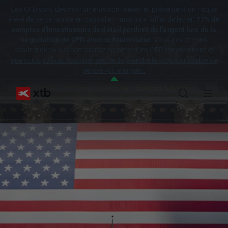
Les CFD sont des instruments complexes et présentent un risque
élevé de perte rapide en capital en raison de l'effet de levier.
77% de
comptes d'investisseurs de détail perdent de l'argent lors de la
négociation de CFD avec ce fournisseur.
Vous devez vous
assurer
que vous comprenez comment les CFD fonctionnent et
que vous pouvez vous permettre de prendre le risque probable de
perdre votre argent.