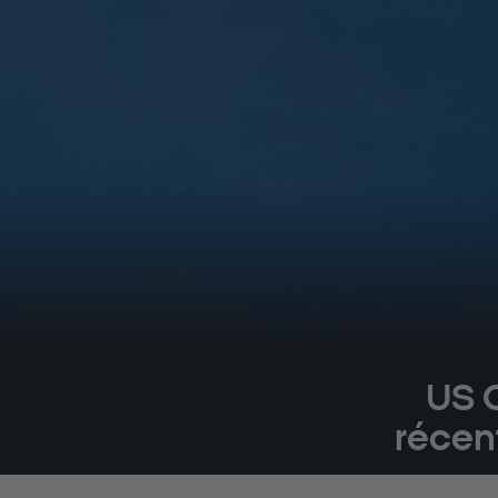
US O
récent