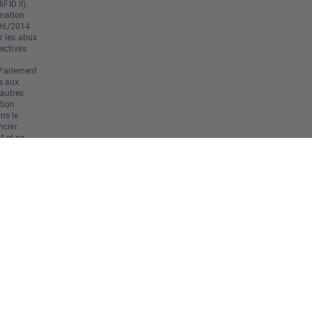
FID II).
mation
596/2014
r les abus
ectives
)
Parlement
s aux
'autres
tion
ans le
cier.
f et ne
 tenu
r final
ute
 éventuelle
al. Il est
ns
s des
nt à ses
erte
ent de
s
 risque
au capital