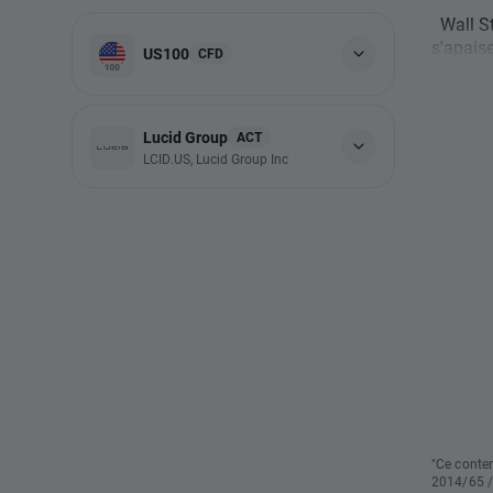
Wall St
s'apaise
US100
CFD
Lucid Group
ACT
LCID.US, Lucid Group Inc
"Ce conten
2014/65 /