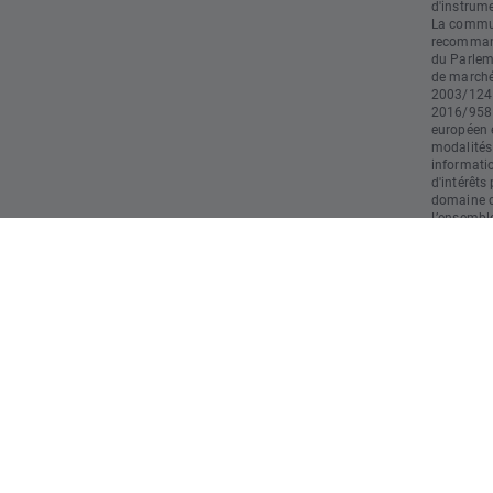
d'instrume
La commun
recommand
du Parlem
de marché)
2003/124 
2016/958 
européen e
modalités
informati
d'intérêts
domaine du
L’ensemble
doivent pa
d’investis
responsabl
restant le
utilisatio
opération
strictemen
commercia
résultats 
risques et
rapide en 
l'argent l
comprenez
probable 
investi."