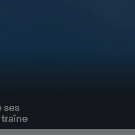
e ses
 traîne