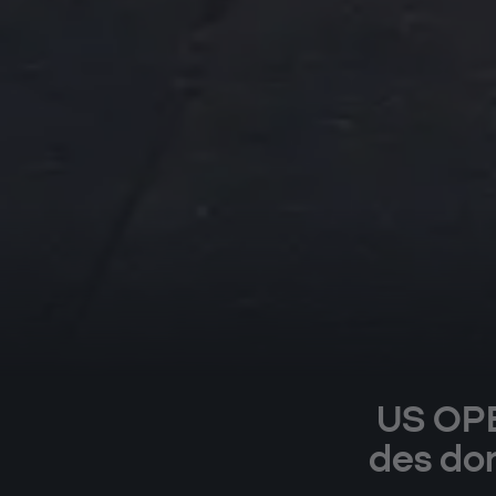
US OPE
des don