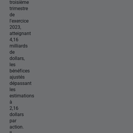
troisième
trimestre
de
l'exercice
2023,
atteignant
4,16
milliards
de
dollars,
les
bénéfices
ajustés
dépassant
les
estimations
à
2,16
dollars
par
action.
Il