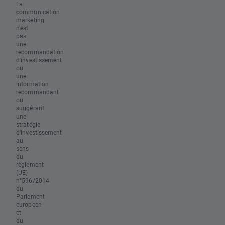
La
communication
marketing
n'est
pas
une
recommandation
d'investissement
ou
une
information
recommandant
ou
suggérant
une
stratégie
d'investissement
au
sens
du
règlement
(UE)
n°596/2014
du
Parlement
européen
et
du