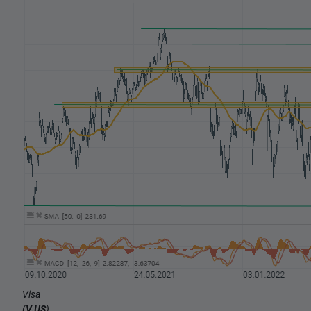
Visa
(
V.US
),