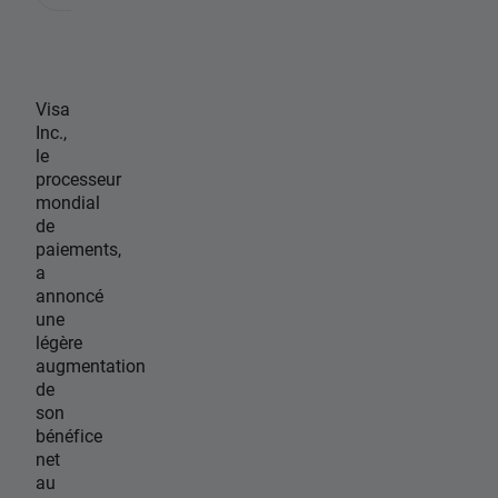
Visa
Inc.,
le
processeur
mondial
de
paiements,
a
annoncé
une
légère
augmentation
de
son
bénéfice
net
au