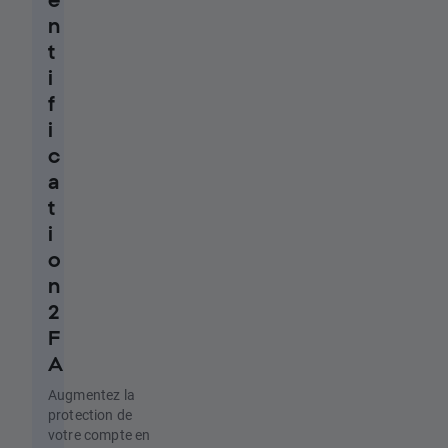
n
t
i
f
i
c
a
t
i
o
n
2
F
A
Augmentez la
protection de
votre compte en