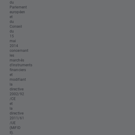
du
Parlement
européen
et
du
Conseil
du
15
mai
2014
concernant
les
marchés
d'instruments
financiers
et
modifiant
la
directive
2002/92
/CE
et
la
directive
2011/61
/UE
(MiFID
II).