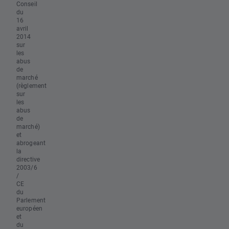
Conseil
du
16
avril
2014
sur
les
abus
de
marché
(règlement
sur
les
abus
de
marché)
et
abrogeant
la
directive
2003/6
/
CE
du
Parlement
européen
et
du