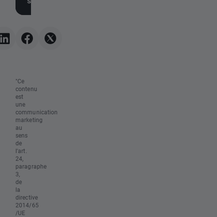
semaine prochaine ?
marché de l'emploi
(07/08/2026)
morose
"Ce
contenu
est
une
communication
marketing
au
sens
de
l'art.
24,
paragraphe
3,
de
la
directive
2014/65
/UE