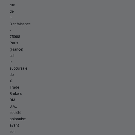
rue
de
la
Bienfaisance
-
75008
Paris
(France)
est
la
succursale
de
X-
Trade
Brokers
DM
S.A.,
société
polonaise
ayant
son