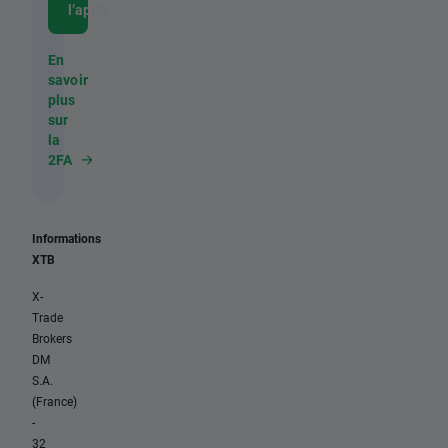
l’appli
En
savoir
plus
sur
la
2FA
Informations
XTB
X-
Trade
Brokers
DM
S.A.
(France)
-
32