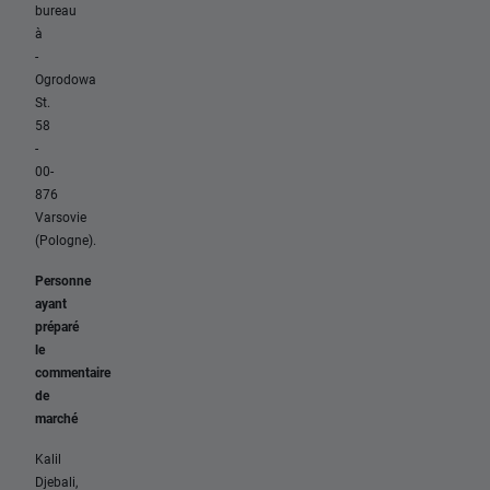
bureau
à
-
Ogrodowa
St.
58
-
00-
876
Varsovie
(Pologne).
Personne
ayant
préparé
le
commentaire
de
marché
Kalil
Djebali,