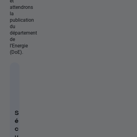
et
attendrons
la
publication
du
département
de
l’Energie
(DoE).
S
é
c
u