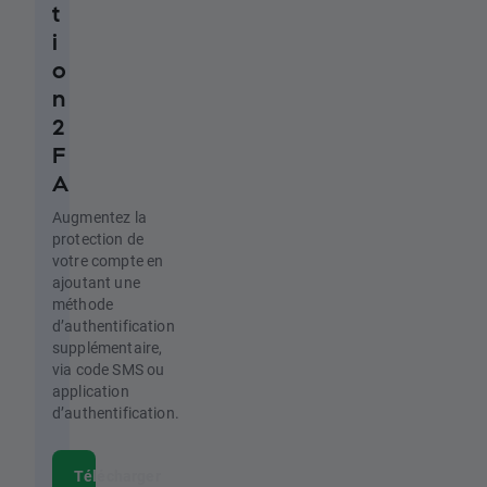
t
i
o
n
2
F
A
Augmentez la
protection de
votre compte en
ajoutant une
méthode
d’authentification
supplémentaire,
via code SMS ou
application
d’authentification.
Télécharger