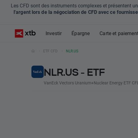
Les CFD sont des instruments complexes et présentent un ris
l'argent lors de la négociation de CFD avec ce fournisse
Investir
Épargne
Carte et paiemen
ETF CFD
NLR.US
NLR.US - ETF
VanEck Vectors Uranium+Nuclear Energy ETF CFD