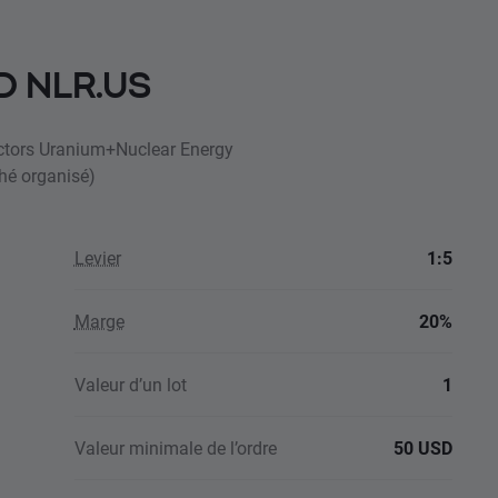
FD NLR.US
Vectors Uranium+Nuclear Energy
hé organisé)
Levier
1:5
Marge
20%
Valeur d’un lot
1
Valeur minimale de l’ordre
50 USD