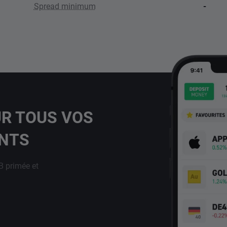
Spread minimum
-
UR TOUS VOS
ENTS
B primée et