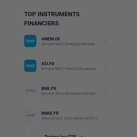
TOP INSTRUMENTS
FINANCIERS
AMEM.DE
-
Amundi MSCI Emerging Markets UCITS (Acc EUR)
ASI.FR
-
Amundi MSCI China ESG Leaders Extra (DR) UCITS (Acc EUR)
BNK.FR
-
Amundi Stoxx European 600 Banks UCITS(Acc EUR)
BNKE.FR
-
Amundi Euro Stoxx Banks UCITS (Acc EUR)
Toutes les ETF