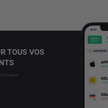
UR TOUS VOS
ENTS
B primée et