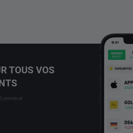
UR TOUS VOS
ENTS
B primée et