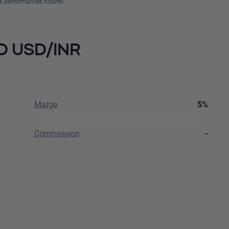
s performances futures.
FD USD/INR
Marge
5%
Commission
-