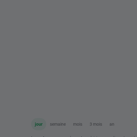
jour
semaine
mois
3 mois
an