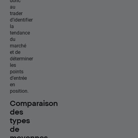
donc
au
trader
d’identifier
la
tendance
du
marché
et de
déterminer
les
points
d’entrée
en
position.
Comparaison
des
types
de
moyennes