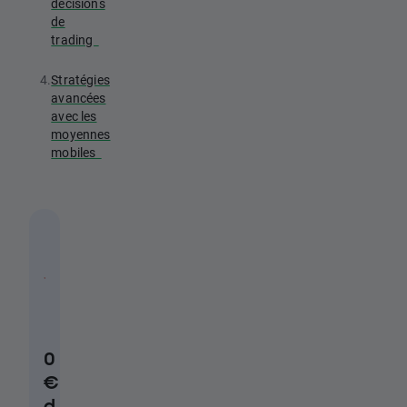
décisions
de
trading
4.
Stratégies
avancées
avec les
moyennes
mobiles
0
€
d