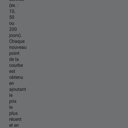
(ex. :
10,
50
ou
200
jours).
Chaque
nouveau
point
de la
courbe
est
obtenu
en
ajoutant
le
prix
le
plus
récent
et en