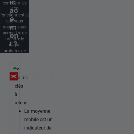
ic
comment les
ac
CFD
fonctionnent et
e
que vous
m
pouvez vous
permettre de
en
prendre le
t ?
risque
probable de
perdre votre
argent.
📌
Points
clés
à
retenir
La moyenne
mobile est un
indicateur de