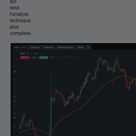
qui
rend
l’analyse
technique
plus
complexe.