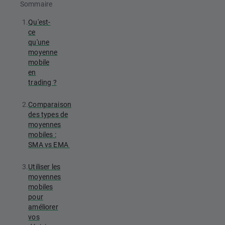
Sommaire
1.
Qu'est-
ce
qu'une
moyenne
mobile
en
trading ?
2.
Comparaison
des types de
moyennes
mobiles :
SMA vs EMA
3.
Utiliser les
moyennes
mobiles
pour
améliorer
vos