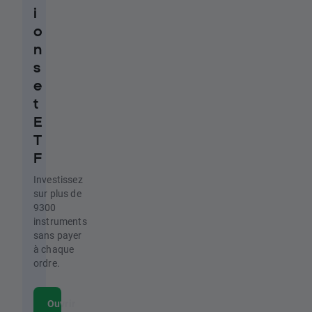
i
o
n
s
e
t
E
T
F
Investissez
sur plus de
9300
instruments
sans payer
à chaque
ordre.
Ouvrir