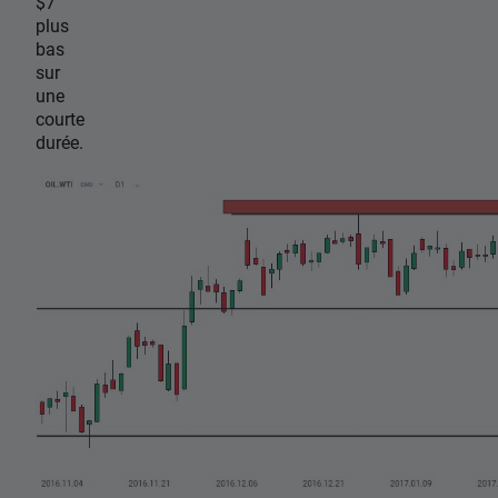
$7
plus
bas
sur
une
courte
durée.