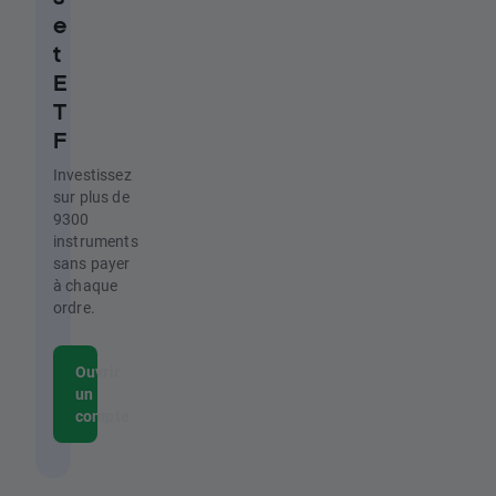
e
t
E
T
F
Investissez
sur plus de
9300
instruments
sans payer
à chaque
ordre.
Ouvrir
un
compte