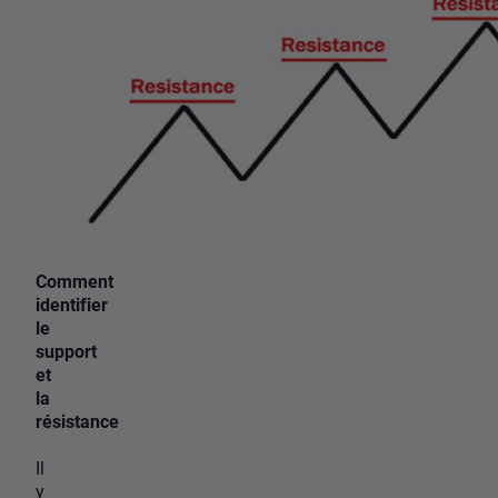
Comment
identifier
le
support
et
la
résistance
Il
y