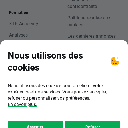
confidentialité
Formation
Politique relative aux
XTB Academy
cookies
Analyses
Les dernières annonces
techniques
Webinaires
Nous utilisons des
Accessibilité
Calendrier économique
cookies
Aide
Sécurité en ligne
Nous utilisons des cookies pour améliorer votre
expérience et nos services. Vous pouvez accepter,
refuser ou personnaliser vos préférences.
En savoir plus.
Partenariats
xopenhub.pro
Accepter
Refuser