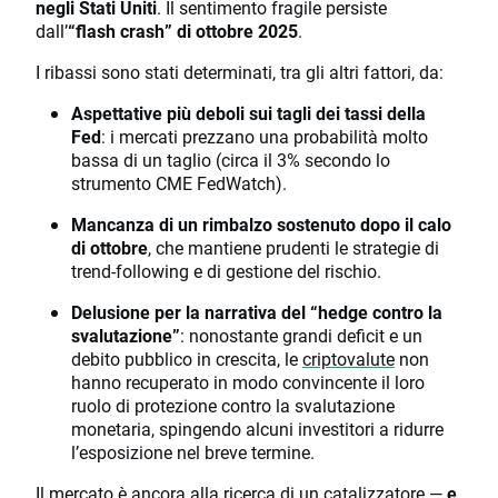
negli Stati Uniti
. Il sentimento fragile persiste
dall’
“flash crash” di ottobre 2025
.
I ribassi sono stati determinati, tra gli altri fattori, da:
Aspettative più deboli sui tagli dei tassi della
Fed
: i mercati prezzano una probabilità molto
bassa di un taglio (circa il 3% secondo lo
strumento CME FedWatch).
Mancanza di un rimbalzo sostenuto dopo il calo
di ottobre
, che mantiene prudenti le strategie di
trend-following e di gestione del rischio.
Delusione per la narrativa del “hedge contro la
svalutazione”
: nonostante grandi deficit e un
debito pubblico in crescita, le
criptovalute
non
hanno recuperato in modo convincente il loro
ruolo di protezione contro la svalutazione
monetaria, spingendo alcuni investitori a ridurre
l’esposizione nel breve termine.
Il mercato è ancora alla ricerca di un catalizzatore —
e