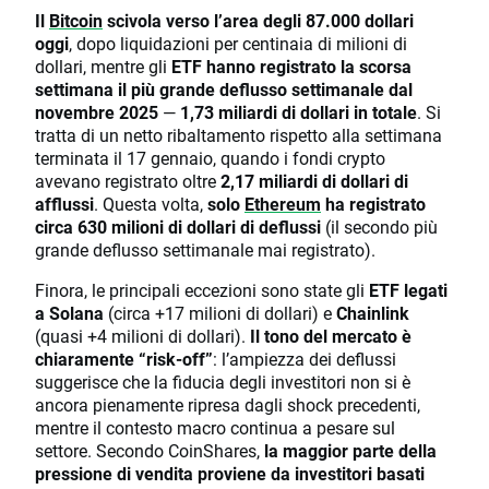
Il
Bitcoin
scivola verso l’area degli 87.000 dollari
oggi
, dopo liquidazioni per centinaia di milioni di
dollari, mentre gli
ETF hanno registrato la scorsa
settimana il più grande deflusso settimanale dal
novembre 2025
—
1,73 miliardi di dollari in totale
. Si
tratta di un netto ribaltamento rispetto alla settimana
terminata il 17 gennaio, quando i fondi crypto
avevano registrato oltre
2,17 miliardi di dollari di
afflussi
. Questa volta,
solo
Ethereum
ha registrato
circa 630 milioni di dollari di deflussi
(il secondo più
grande deflusso settimanale mai registrato).
Finora, le principali eccezioni sono state gli
ETF legati
a Solana
(circa +17 milioni di dollari) e
Chainlink
(quasi +4 milioni di dollari).
Il tono del mercato è
chiaramente “risk-off”
: l’ampiezza dei deflussi
suggerisce che la fiducia degli investitori non si è
ancora pienamente ripresa dagli shock precedenti,
mentre il contesto macro continua a pesare sul
settore. Secondo CoinShares,
la maggior parte della
pressione di vendita proviene da investitori basati