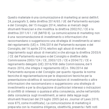
Questo materiale è una comunicazione di marketing ai sensi dell'Art.
24, paragrafo 3, della direttiva 2014/65 / UE del Parlamento europeo
e del Consiglio, del 15 maggio 2014, relativa ai mercati degli
strumenti finanziari e che modifica la direttiva 2002/92 / CE e la
direttiva 2011/61 / UE (MiFID II). La comunicazione di marketing non
è una raccomandazione di investimento o informazioni che
raccomandano o suggeriscono una strategia di investimento ai sensi
del regolamento (UE) n. 596/2014 del Parlamento europeo e del
Consiglio, del 16 aprile 2014, relativo agli abusi di mercato
(regolamento sugli abusi di mercato) e che abroga la direttiva 2003/6
/ CE del Parlamento europeo e del Consiglio e direttive della
Commissione 2003/124 / CE, 2003/125 / CE e 2004/72 / CE e
regolamento delegato (UE) 2016/958 della Commissione, del 9
marzo 2016, che integra il regolamento UE) n. 596/2014 del
Parlamento europeo e del Consiglio per quanto riguarda le norme
tecniche di regolamentazione per le disposizioni tecniche per la
presentazione obiettiva di raccomandazioni di investimento o altre
informazioni che raccomandano o suggeriscono una strategia di
investimento e per la divulgazione di particolari interessi o indicazioni
di conflitti di interessi o qualsiasi altra consulenza, anche nell'ambito
della consulenza sugli investimenti, ai sensi della legge sugli
strumenti finanziari del 29 luglio 2005 (ad es. Journal of Laws 2019,
voce 875, come modificata). La comunicazione di marketing è
preparata con la massima diligenza, obiettività, presenta i fatti noti