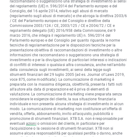
raccomandano o suggeriscono una strategia di investimento ai sensi
del regolamento (UE) n. 596/2014 del Parlamento europeo e del
Consiglio, del 16 aprile 2014, relativo agli abusi di mercato
(regolamento sugli abusi di mercato) e che abroga la direttiva 2003/6
/ CE del Parlamento europeo e del Consiglio e direttive della
Commissione 2003/124 / CE, 2003/125 / CE e 2004/72 / CE e
regolamento delegato (UE) 2016/958 della Commissione, del 9
marzo 2016, che integra il regolamento UE) n. 596/2014 del
Parlamento europeo e del Consiglio per quanto riguarda le norme
tecniche di regolamentazione per le disposizioni tecniche per la
presentazione obiettiva di raccomandazioni di investimento o altre
informazioni che raccomandano o suggeriscono una strategia di
investimento e per la divulgazione di particolari interessi o indicazioni
di conflitti di interessi o qualsiasi altra consulenza, anche nell'ambito
della consulenza sugli investimenti, ai sensi della legge sugli
strumenti finanziari del 29 luglio 2005 (ad es. Journal of Laws 2019,
voce 875, come modificata). La comunicazione di marketing è
preparata con la massima diligenza, obiettività, presenta i fatti noti
all'autore alla data di preparazione ed è priva di elementi di
valutazione. La comunicazione di marketing viene preparata senza
considerare le esigenze del cliente, la sua situazione finanziaria
individuale e non presenta alcuna strategia di investimento in alcun
modo. La comunicazione di marketing non costituisce un'offerta di
vendita, offerta, abbonamento, invito all'acquisto, pubblicità o
promozione di strumenti finanziari. XTB S.A. non è responsabile per
eventuali
azioni
o omissioni del cliente, in particolare per
l'acquisizione o la cessione di strumenti finanziari. XTB non si
assume alcuna responsabilità per qualsiasi perdita o danno, anche