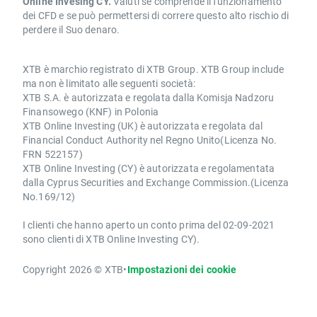
Online Invesing CY.
Valuti se comprende il funzionamento
dei CFD e se può permettersi di correre questo alto rischio di
perdere il Suo denaro.
XTB è marchio registrato di XTB Group. XTB Group include
ma non è limitato alle seguenti società:
XTB S.A. è autorizzata e regolata dalla Komisja Nadzoru
Finansowego (KNF) in Polonia
XTB Online Investing (UK) è autorizzata e regolata dal
Financial Conduct Authority nel Regno Unito(Licenza No.
FRN 522157)
XTB Online Investing (CY) è autorizzata e regolamentata
dalla Cyprus Securities and Exchange Commission.(Licenza
No.169/12)
I clienti che hanno aperto un conto prima del 02-09-2021
sono clienti di XTB Online Investing CY).
Copyright 2026 © XTB
•
Impostazioni dei cookie