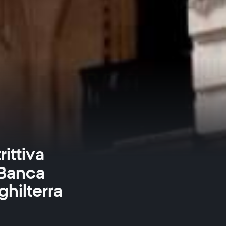
ittiva
 Banca
ghilterra