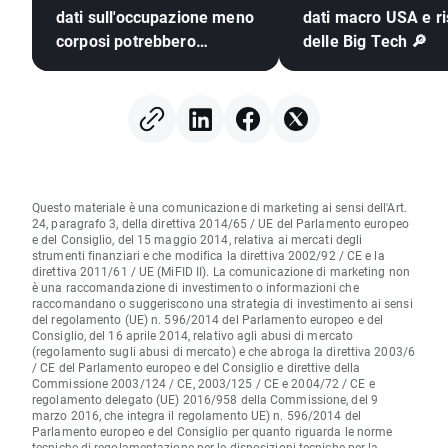
dati sull'occupazione meno
dati macro USA e ris
corposi potrebbero
delle Big Tech 🔎
spingere la Fed ad alzare i
tassi?
Questo materiale è una comunicazione di marketing ai sensi dell'Art.
24, paragrafo 3, della direttiva 2014/65 / UE del Parlamento europeo
e del Consiglio, del 15 maggio 2014, relativa ai mercati degli
strumenti finanziari e che modifica la direttiva 2002/92 / CE e la
direttiva 2011/61 / UE (MiFID II). La comunicazione di marketing non
è una raccomandazione di investimento o informazioni che
raccomandano o suggeriscono una strategia di investimento ai sensi
del regolamento (UE) n. 596/2014 del Parlamento europeo e del
Consiglio, del 16 aprile 2014, relativo agli abusi di mercato
(regolamento sugli abusi di mercato) e che abroga la direttiva 2003/6
/ CE del Parlamento europeo e del Consiglio e direttive della
Commissione 2003/124 / CE, 2003/125 / CE e 2004/72 / CE e
regolamento delegato (UE) 2016/958 della Commissione, del 9
marzo 2016, che integra il regolamento UE) n. 596/2014 del
Parlamento europeo e del Consiglio per quanto riguarda le norme
tecniche di regolamentazione per le disposizioni tecniche per la