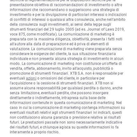
presentazione obiettiva di raccomandazioni di investimento o altre
informazioni che raccomandano o suggeriscono una strategia di
investimento e per la divulgazione di particolari interessi o indicazioni
di conflitti di interessi o qualsiasi altra consulenza, anche nell'ambito
della consulenza sugli investimenti, ai sensi della legge sugli
strumenti finanziari del 29 luglio 2005 (ad es. Journal of Laws 2019,
voce 875, come modificata). La comunicazione di marketing è
preparata con la massima diligenza, obiettività, presenta i fatti noti
all'autore alla data di preparazione ed è priva di elementi di
valutazione. La comunicazione di marketing viene preparata senza
considerare le esigenze del cliente, la sua situazione finanziaria
individuale e non presenta alcuna strategia di investimento in alcun
modo. La comunicazione di marketing non costituisce un'offerta di
vendita, offerta, abbonamento, invito all'acquisto, pubblicità o
promozione di strumenti finanziari. XTB S.A. non è responsabile per
eventuali
azioni
o omissioni del cliente, in particolare per
l'acquisizione o la cessione di strumenti finanziari. XTB non si
assume alcuna responsabilità per qualsiasi perdita o danno, anche
senza limitazione, eventuali perdite, che possono insorgere
direttamente o indirettamente, intrapresa sulla base delle
informazioni contenute in questa comunicazione di marketing. Nel
caso in cui la comunicazione di marketing contenga informazioni su
eventuali risultati relativi agli strumenti finanziari ivi indicati, questi
non costituiscono alcuna garanzia o previsione relativa ai risultati
futuri. Le prestazioni passate non sono necessariamente indicative
dei risultati futuri, e chiunque agisca su queste informazioni lo fa
interamente a proprio rischio.