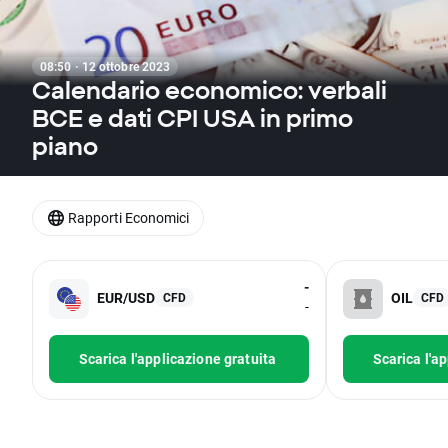
08:50 · 12 ottobre 2023
Calendario economico: verbali
BCE e dati CPI USA in primo
piano
Rapporti Economici
-
EUR/USD
OIL
CFD
CFD
-
Scarica l'applicazione gratuita
Scarica l'a