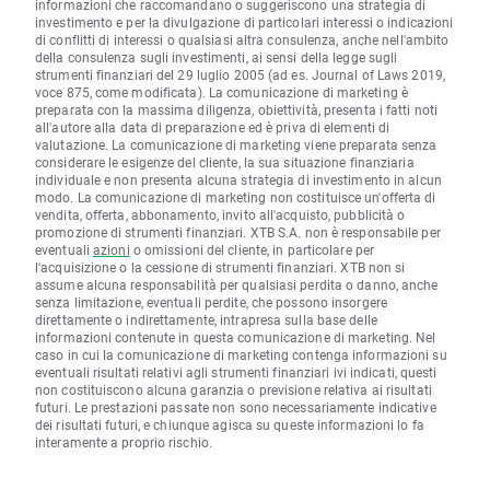
informazioni che raccomandano o suggeriscono una strategia di
investimento e per la divulgazione di particolari interessi o indicazioni
di conflitti di interessi o qualsiasi altra consulenza, anche nell'ambito
della consulenza sugli investimenti, ai sensi della legge sugli
strumenti finanziari del 29 luglio 2005 (ad es. Journal of Laws 2019,
voce 875, come modificata). La comunicazione di marketing è
preparata con la massima diligenza, obiettività, presenta i fatti noti
all'autore alla data di preparazione ed è priva di elementi di
valutazione. La comunicazione di marketing viene preparata senza
considerare le esigenze del cliente, la sua situazione finanziaria
individuale e non presenta alcuna strategia di investimento in alcun
modo. La comunicazione di marketing non costituisce un'offerta di
vendita, offerta, abbonamento, invito all'acquisto, pubblicità o
promozione di strumenti finanziari. XTB S.A. non è responsabile per
eventuali
azioni
o omissioni del cliente, in particolare per
l'acquisizione o la cessione di strumenti finanziari. XTB non si
assume alcuna responsabilità per qualsiasi perdita o danno, anche
senza limitazione, eventuali perdite, che possono insorgere
direttamente o indirettamente, intrapresa sulla base delle
informazioni contenute in questa comunicazione di marketing. Nel
caso in cui la comunicazione di marketing contenga informazioni su
eventuali risultati relativi agli strumenti finanziari ivi indicati, questi
non costituiscono alcuna garanzia o previsione relativa ai risultati
futuri. Le prestazioni passate non sono necessariamente indicative
dei risultati futuri, e chiunque agisca su queste informazioni lo fa
interamente a proprio rischio.