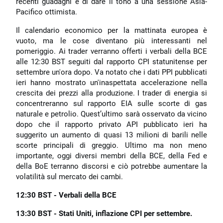
recenti guadagni e di dare il tono a una sessione Asia-
Pacifico ottimista.
Il calendario economico per la mattinata europea è
vuoto, ma le cose diventano più interessanti nel
pomeriggio. Ai trader verranno offerti i verbali della BCE
alle 12:30 BST seguiti dal rapporto CPI statunitense per
settembre un'ora dopo. Va notato che i dati PPI pubblicati
ieri hanno mostrato un'inaspettata accelerazione nella
crescita dei prezzi alla produzione. I trader di energia si
concentreranno sul rapporto EIA sulle scorte di gas
naturale e petrolio. Quest’ultimo sarà osservato da vicino
dopo che il rapporto privato API pubblicato ieri ha
suggerito un aumento di quasi 13 milioni di barili nelle
scorte principali di greggio. Ultimo ma non meno
importante, oggi diversi membri della BCE, della Fed e
della BoE terranno discorsi e ciò potrebbe aumentare la
volatilità sul mercato dei cambi.
12:30 BST - Verbali della BCE
13:30 BST - Stati Uniti, inflazione CPI per settembre.