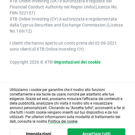
XTB Online Investing (UK) è autorizzata e regolata dal
Financial Conduct Authority nel Regno Unito(Licenza No.
FRN 522157)
XTB Online Investing (CY) è autorizzata e regolamentata
dalla Cyprus Securities and Exchange Commission.(Licenza
No.169/12)
I clienti che hanno aperto un conto prima del 02-09-2021
sono clienti di XTB Online Investing CY).
Copyright 2026 © XTB
•
Impostazioni dei cookie
Utilizziamo i cookie per garantire che il nostro sito funzioni
correttamente e sia facile da usare, nonché per adattarlo alle tue
esigenze. Grazie ad essi, possiamo misurare l'efficacia dei contenuti e
della pubblicità, analizzare chi visita il nostro sito e visualizzare
annunci personalizzati. Cliccando su “Accetta tutto”, acconsenti a far sì
che tutti i nostri cookie vengano inseriti sul tuo dispositivo e da noi
utilizzati. Per ulteriori informazioni sulla modalità di trattamento dei
dati, consulta la nostra
Politica dei cookie
Impostazioni
Accettare tutti