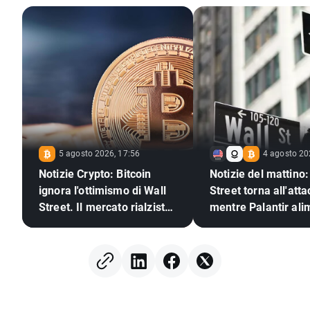
5 agosto 2026, 17:56
4 agosto 20
Notizie Crypto: Bitcoin
Notizie del mattino:
ignora l'ottimismo di Wall
Street torna all'att
Street. Il mercato rialzista
mentre Palantir ali
delle criptovalute è pronto
l'ottimismo sull'IA
a tornare?