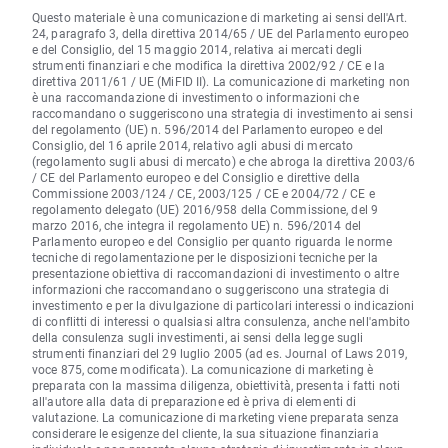
Questo materiale è una comunicazione di marketing ai sensi dell'Art.
24, paragrafo 3, della direttiva 2014/65 / UE del Parlamento europeo
e del Consiglio, del 15 maggio 2014, relativa ai mercati degli
strumenti finanziari e che modifica la direttiva 2002/92 / CE e la
direttiva 2011/61 / UE (MiFID II). La comunicazione di marketing non
è una raccomandazione di investimento o informazioni che
raccomandano o suggeriscono una strategia di investimento ai sensi
del regolamento (UE) n. 596/2014 del Parlamento europeo e del
Consiglio, del 16 aprile 2014, relativo agli abusi di mercato
(regolamento sugli abusi di mercato) e che abroga la direttiva 2003/6
/ CE del Parlamento europeo e del Consiglio e direttive della
Commissione 2003/124 / CE, 2003/125 / CE e 2004/72 / CE e
regolamento delegato (UE) 2016/958 della Commissione, del 9
marzo 2016, che integra il regolamento UE) n. 596/2014 del
Parlamento europeo e del Consiglio per quanto riguarda le norme
tecniche di regolamentazione per le disposizioni tecniche per la
presentazione obiettiva di raccomandazioni di investimento o altre
informazioni che raccomandano o suggeriscono una strategia di
investimento e per la divulgazione di particolari interessi o indicazioni
di conflitti di interessi o qualsiasi altra consulenza, anche nell'ambito
della consulenza sugli investimenti, ai sensi della legge sugli
strumenti finanziari del 29 luglio 2005 (ad es. Journal of Laws 2019,
voce 875, come modificata). La comunicazione di marketing è
preparata con la massima diligenza, obiettività, presenta i fatti noti
all'autore alla data di preparazione ed è priva di elementi di
valutazione. La comunicazione di marketing viene preparata senza
considerare le esigenze del cliente, la sua situazione finanziaria