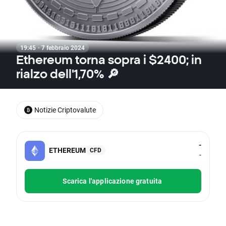
19:45 · 7 febbraio 2024
Ethereum torna sopra i $2400; in
rialzo dell'1,70% 🔎
Notizie Criptovalute
-
ETHEREUM
CFD
-
Scarica l'applicazione gratuita