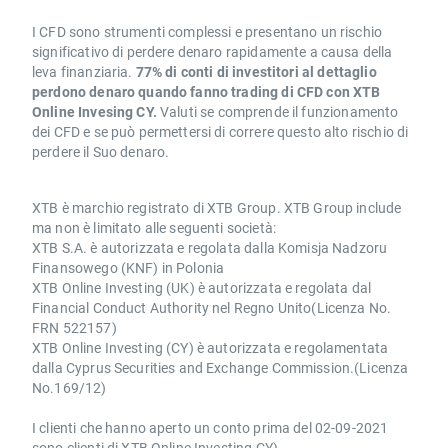
I CFD sono strumenti complessi e presentano un rischio
significativo di perdere denaro rapidamente a causa della
leva finanziaria.
77% di conti di investitori al dettaglio
perdono denaro quando fanno trading di CFD con XTB
Online Invesing CY.
Valuti se comprende il funzionamento
dei CFD e se può permettersi di correre questo alto rischio di
perdere il Suo denaro.
XTB è marchio registrato di XTB Group. XTB Group include
ma non è limitato alle seguenti società:
XTB S.A. è autorizzata e regolata dalla Komisja Nadzoru
Finansowego (KNF) in Polonia
XTB Online Investing (UK) è autorizzata e regolata dal
Financial Conduct Authority nel Regno Unito(Licenza No.
FRN 522157)
XTB Online Investing (CY) è autorizzata e regolamentata
dalla Cyprus Securities and Exchange Commission.(Licenza
No.169/12)
I clienti che hanno aperto un conto prima del 02-09-2021
sono clienti di XTB Online Investing CY).