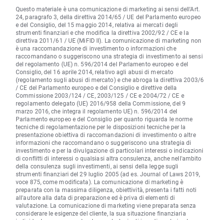
Questo materiale è una comunicazione di marketing ai sensi dell'Art.
24, paragrafo 3, della direttiva 2014/65 / UE del Parlamento europeo
e del Consiglio, del 15 maggio 2014, relativa ai mercati degli
strumenti finanziari e che modifica la direttiva 2002/92 / CE e la
direttiva 2011/61 / UE (MiFID II). La comunicazione di marketing non
è una raccomandazione di investimento o informazioni che
raccomandano o suggeriscono una strategia di investimento ai sensi
del regolamento (UE) n. 596/2014 del Parlamento europeo e del
Consiglio, del 16 aprile 2014, relativo agli abusi di mercato
(regolamento sugli abusi di mercato) e che abroga la direttiva 2003/6
/ CE del Parlamento europeo e del Consiglio e direttive della
Commissione 2003/124 / CE, 2003/125 / CE e 2004/72 / CE e
regolamento delegato (UE) 2016/958 della Commissione, del 9
marzo 2016, che integra il regolamento UE) n. 596/2014 del
Parlamento europeo e del Consiglio per quanto riguarda le norme
tecniche di regolamentazione per le disposizioni tecniche per la
presentazione obiettiva di raccomandazioni di investimento o altre
informazioni che raccomandano o suggeriscono una strategia di
investimento e per la divulgazione di particolari interessi o indicazioni
di conflitti di interessi o qualsiasi altra consulenza, anche nell'ambito
della consulenza sugli investimenti, ai sensi della legge sugli
strumenti finanziari del 29 luglio 2005 (ad es. Journal of Laws 2019,
voce 875, come modificata). La comunicazione di marketing è
preparata con la massima diligenza, obiettività, presenta i fatti noti
all'autore alla data di preparazione ed è priva di elementi di
valutazione. La comunicazione di marketing viene preparata senza
considerare le esigenze del cliente, la sua situazione finanziaria