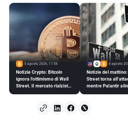
5 agosto 2026, 17:56
4 agosto 20
Notizie Crypto: Bitcoin
Notizie del mattino:
ignora l'ottimismo di Wall
Street torna all'att
Street. Il mercato rialzista
mentre Palantir ali
delle criptovalute è pronto
l'ottimismo sull'IA
a tornare?