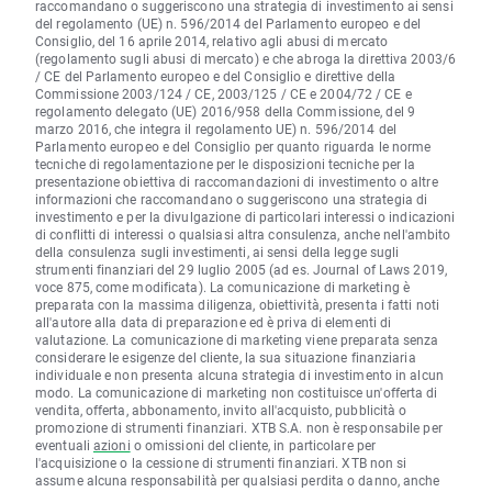
raccomandano o suggeriscono una strategia di investimento ai sensi
del regolamento (UE) n. 596/2014 del Parlamento europeo e del
Consiglio, del 16 aprile 2014, relativo agli abusi di mercato
(regolamento sugli abusi di mercato) e che abroga la direttiva 2003/6
/ CE del Parlamento europeo e del Consiglio e direttive della
Commissione 2003/124 / CE, 2003/125 / CE e 2004/72 / CE e
regolamento delegato (UE) 2016/958 della Commissione, del 9
marzo 2016, che integra il regolamento UE) n. 596/2014 del
Parlamento europeo e del Consiglio per quanto riguarda le norme
tecniche di regolamentazione per le disposizioni tecniche per la
presentazione obiettiva di raccomandazioni di investimento o altre
informazioni che raccomandano o suggeriscono una strategia di
investimento e per la divulgazione di particolari interessi o indicazioni
di conflitti di interessi o qualsiasi altra consulenza, anche nell'ambito
della consulenza sugli investimenti, ai sensi della legge sugli
strumenti finanziari del 29 luglio 2005 (ad es. Journal of Laws 2019,
voce 875, come modificata). La comunicazione di marketing è
preparata con la massima diligenza, obiettività, presenta i fatti noti
all'autore alla data di preparazione ed è priva di elementi di
valutazione. La comunicazione di marketing viene preparata senza
considerare le esigenze del cliente, la sua situazione finanziaria
individuale e non presenta alcuna strategia di investimento in alcun
modo. La comunicazione di marketing non costituisce un'offerta di
vendita, offerta, abbonamento, invito all'acquisto, pubblicità o
promozione di strumenti finanziari. XTB S.A. non è responsabile per
eventuali
azioni
o omissioni del cliente, in particolare per
l'acquisizione o la cessione di strumenti finanziari. XTB non si
assume alcuna responsabilità per qualsiasi perdita o danno, anche