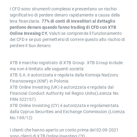
I CFD sono strumenti complessi e presentano un rischio
significativo di perdere denaro rapidamente a causa della
leva finanziaria.
77% di conti di investitori al dettaglio
perdono denaro quando fanno trading di CFD con XTB
Online Invesing CY.
Valuti se comprende il funzionamento
dei CFD e se può permettersi di correre questo alto rischio di
perdere il Suo denaro.
XTB è marchio registrato di XTB Group. XTB Group include
ma non è limitato alle seguenti società:
XTB S.A. è autorizzata e regolata dalla Komisja Nadzoru
Finansowego (KNF) in Polonia
XTB Online Investing (UK) è autorizzata e regolata dal
Financial Conduct Authority nel Regno Unito(Licenza No.
FRN 522157)
XTB Online Investing (CY) è autorizzata e regolamentata
dalla Cyprus Securities and Exchange Commission.(Licenza
No.169/12)
I clienti che hanno aperto un conto prima del 02-09-2021
sono clienti di XTB Online Investing CY).