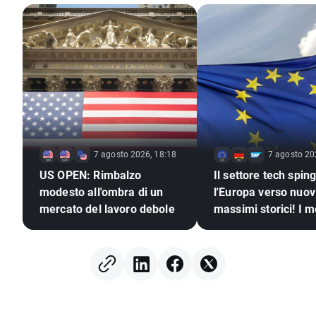
7 agosto 2026, 18:18
7 agosto 20
US OPEN: Rimbalzo
Il settore tech spin
modesto all'ombra di un
l'Europa verso nuov
mercato del lavoro debole
massimi storici! I me
continuano a salire
nonostante la stag
del dollaro (07.08.