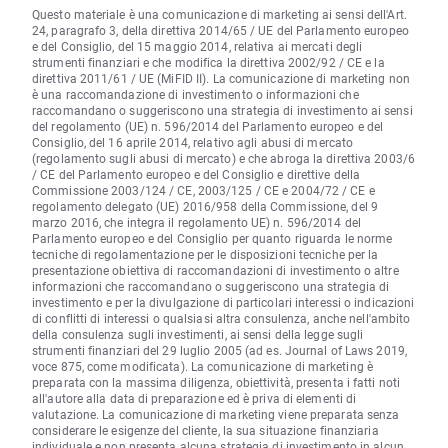
Questo materiale è una comunicazione di marketing ai sensi dell'Art.
24, paragrafo 3, della direttiva 2014/65 / UE del Parlamento europeo
e del Consiglio, del 15 maggio 2014, relativa ai mercati degli
strumenti finanziari e che modifica la direttiva 2002/92 / CE e la
direttiva 2011/61 / UE (MiFID II). La comunicazione di marketing non
è una raccomandazione di investimento o informazioni che
raccomandano o suggeriscono una strategia di investimento ai sensi
del regolamento (UE) n. 596/2014 del Parlamento europeo e del
Consiglio, del 16 aprile 2014, relativo agli abusi di mercato
(regolamento sugli abusi di mercato) e che abroga la direttiva 2003/6
/ CE del Parlamento europeo e del Consiglio e direttive della
Commissione 2003/124 / CE, 2003/125 / CE e 2004/72 / CE e
regolamento delegato (UE) 2016/958 della Commissione, del 9
marzo 2016, che integra il regolamento UE) n. 596/2014 del
Parlamento europeo e del Consiglio per quanto riguarda le norme
tecniche di regolamentazione per le disposizioni tecniche per la
presentazione obiettiva di raccomandazioni di investimento o altre
informazioni che raccomandano o suggeriscono una strategia di
investimento e per la divulgazione di particolari interessi o indicazioni
di conflitti di interessi o qualsiasi altra consulenza, anche nell'ambito
della consulenza sugli investimenti, ai sensi della legge sugli
strumenti finanziari del 29 luglio 2005 (ad es. Journal of Laws 2019,
voce 875, come modificata). La comunicazione di marketing è
preparata con la massima diligenza, obiettività, presenta i fatti noti
all'autore alla data di preparazione ed è priva di elementi di
valutazione. La comunicazione di marketing viene preparata senza
considerare le esigenze del cliente, la sua situazione finanziaria
individuale e non presenta alcuna strategia di investimento in alcun