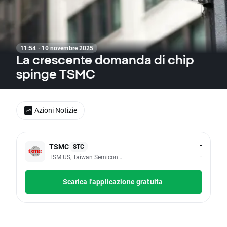
11:54 · 10 novembre 2025
La crescente domanda di chip
spinge TSMC
Azioni Notizie
-
TSMC
STC
-
TSM.US, Taiwan Semiconductor Manufacuring Company Ltd - A
Scarica l'applicazione gratuita