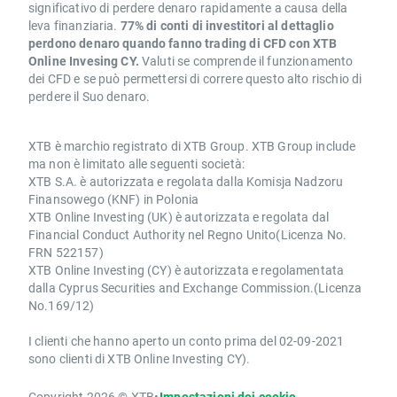
significativo di perdere denaro rapidamente a causa della
leva finanziaria.
77% di conti di investitori al dettaglio
perdono denaro quando fanno trading di CFD con XTB
Online Invesing CY.
Valuti se comprende il funzionamento
dei CFD e se può permettersi di correre questo alto rischio di
perdere il Suo denaro.
XTB è marchio registrato di XTB Group. XTB Group include
ma non è limitato alle seguenti società:
XTB S.A. è autorizzata e regolata dalla Komisja Nadzoru
Finansowego (KNF) in Polonia
XTB Online Investing (UK) è autorizzata e regolata dal
Financial Conduct Authority nel Regno Unito(Licenza No.
FRN 522157)
XTB Online Investing (CY) è autorizzata e regolamentata
dalla Cyprus Securities and Exchange Commission.(Licenza
No.169/12)
I clienti che hanno aperto un conto prima del 02-09-2021
sono clienti di XTB Online Investing CY).
Copyright 2026 © XTB
•
Impostazioni dei cookie