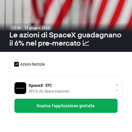
13:40 · 15 giugno 2026
Le azioni di SpaceX guadagnano
il 6% nel pre-mercato 📈
Azioni Notizie
-
SpaceX
STC
-
SPCX.US, Space Exploration Technologies Corp
Scarica l'applicazione gratuita