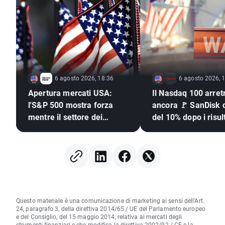
6 agosto 2026, 18:36
6 agosto 2026, 
Apertura mercati USA:
Il Nasdaq 100 arret
l'S&P 500 mostra forza
ancora 🚩 SanDisk c
mentre il settore dei
del 10% dopo i risult
semiconduttori resta
semiconduttori sott
indietro 🚩
pressione
Questo materiale è una comunicazione di marketing ai sensi dell'Art.
24, paragrafo 3, della direttiva 2014/65 / UE del Parlamento europeo
e del Consiglio, del 15 maggio 2014, relativa ai mercati degli
strumenti finanziari e che modifica la direttiva 2002/92 / CE e la