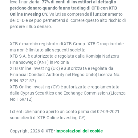
leva finanziaria.
77% di conti di investitori al dettaglio
perdono denaro quando fanno trading di CFD con XTB
Online Invesing CY.
Valuti se comprende il funzionamento
dei CFD e se può permettersi di correre questo alto rischio di
perdere il Suo denaro.
XTB è marchio registrato di XTB Group. XTB Group include
ma non è limitato alle seguenti società:
XTB S.A. è autorizzata e regolata dalla Komisja Nadzoru
Finansowego (KNF) in Polonia
XTB Online Investing (UK) è autorizzata e regolata dal
Financial Conduct Authority nel Regno Unito(Licenza No.
FRN 522157)
XTB Online Investing (CY) è autorizzata e regolamentata
dalla Cyprus Securities and Exchange Commission.(Licenza
No.169/12)
I clienti che hanno aperto un conto prima del 02-09-2021
sono clienti di XTB Online Investing CY).
Copyright 2026 © XTB
•
Impostazioni dei cookie