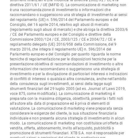
direttiva 2011/61 / UE (MiFID II). La comunicazione di marketing non
è una raccomandazione di investimento o informazioni che
raccomandano o suggeriscono una strategia di investimento ai sensi
del regolamento (UE) n. 596/2014 del Parlamento europeo e del
Consiglio, del 16 aprile 2014, relativo agli abusi di mercato
(regolamento sugli abusi di mercato) e che abroga la direttiva 2003/6
/ CE del Parlamento europeo e del Consiglio e direttive della
Commissione 2003/124 / CE, 2003/125 / CE e 2004/72 / CE e
regolamento delegato (UE) 2016/958 della Commissione, del 9
marzo 2016, che integra il regolamento UE) n. 596/2014 del
Parlamento europeo e del Consiglio per quanto riguarda le norme
tecniche di regolamentazione per le disposizioni tecniche per la
presentazione obiettiva di raccomandazioni di investimento o altre
informazioni che raccomandano o suggeriscono una strategia di
investimento e per la divulgazione di particolari interessi o indicazioni
di conflitti di interessi o qualsiasi altra consulenza, anche nell'ambito
della consulenza sugli investimenti, ai sensi della legge sugli
strumenti finanziari del 29 luglio 2005 (ad es. Journal of Laws 2019,
voce 875, come modificata). La comunicazione di marketing è
preparata con la massima diligenza, obiettività, presenta i fatti noti
all'autore alla data di preparazione ed è priva di elementi di
valutazione. La comunicazione di marketing viene preparata senza
considerare le esigenze del cliente, la sua situazione finanziaria
individuale e non presenta alcuna strategia di investimento in alcun
modo. La comunicazione di marketing non costituisce un'offerta di
vendita, offerta, abbonamento, invito all'acquisto, pubblicità o
promozione di strumenti finanziari. XTB S.A. non è responsabile per
eventuali azioni o omissioni del cliente, in particolare per