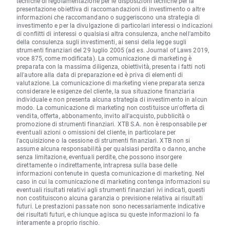
tecniche di regolamentazione per le disposizioni tecniche per la
presentazione obiettiva di raccomandazioni di investimento o altre
informazioni che raccomandano o suggeriscono una strategia di
investimento e per la divulgazione di particolari interessi o indicazioni
di conflitti di interessi o qualsiasi altra consulenza, anche nell'ambito
della consulenza sugli investimenti, ai sensi della legge sugli
strumenti finanziari del 29 luglio 2005 (ad es. Journal of Laws 2019,
voce 875, come modificata). La comunicazione di marketing è
preparata con la massima diligenza, obiettività, presenta i fatti noti
all'autore alla data di preparazione ed è priva di elementi di
valutazione. La comunicazione di marketing viene preparata senza
considerare le esigenze del cliente, la sua situazione finanziaria
individuale e non presenta alcuna strategia di investimento in alcun
modo. La comunicazione di marketing non costituisce un'offerta di
vendita, offerta, abbonamento, invito all'acquisto, pubblicità o
promozione di strumenti finanziari. XTB S.A. non è responsabile per
eventuali azioni o omissioni del cliente, in particolare per
l'acquisizione o la cessione di strumenti finanziari. XTB non si
assume alcuna responsabilità per qualsiasi perdita o danno, anche
senza limitazione, eventuali perdite, che possono insorgere
direttamente o indirettamente, intrapresa sulla base delle
informazioni contenute in questa comunicazione di marketing. Nel
caso in cui la comunicazione di marketing contenga informazioni su
eventuali risultati relativi agli strumenti finanziari ivi indicati, questi
non costituiscono alcuna garanzia o previsione relativa ai risultati
futuri. Le prestazioni passate non sono necessariamente indicative
dei risultati futuri, e chiunque agisca su queste informazioni lo fa
interamente a proprio rischio.