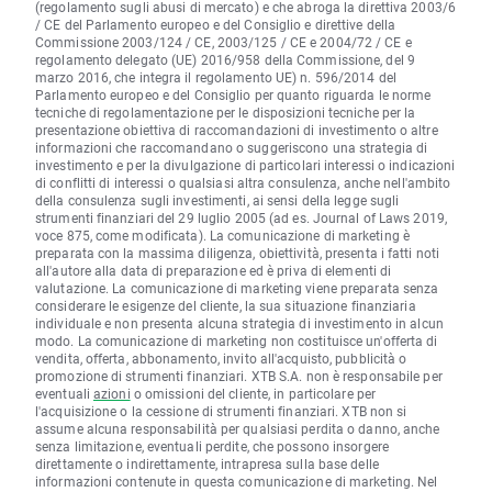
(regolamento sugli abusi di mercato) e che abroga la direttiva 2003/6
/ CE del Parlamento europeo e del Consiglio e direttive della
Commissione 2003/124 / CE, 2003/125 / CE e 2004/72 / CE e
regolamento delegato (UE) 2016/958 della Commissione, del 9
marzo 2016, che integra il regolamento UE) n. 596/2014 del
Parlamento europeo e del Consiglio per quanto riguarda le norme
tecniche di regolamentazione per le disposizioni tecniche per la
presentazione obiettiva di raccomandazioni di investimento o altre
informazioni che raccomandano o suggeriscono una strategia di
investimento e per la divulgazione di particolari interessi o indicazioni
di conflitti di interessi o qualsiasi altra consulenza, anche nell'ambito
della consulenza sugli investimenti, ai sensi della legge sugli
strumenti finanziari del 29 luglio 2005 (ad es. Journal of Laws 2019,
voce 875, come modificata). La comunicazione di marketing è
preparata con la massima diligenza, obiettività, presenta i fatti noti
all'autore alla data di preparazione ed è priva di elementi di
valutazione. La comunicazione di marketing viene preparata senza
considerare le esigenze del cliente, la sua situazione finanziaria
individuale e non presenta alcuna strategia di investimento in alcun
modo. La comunicazione di marketing non costituisce un'offerta di
vendita, offerta, abbonamento, invito all'acquisto, pubblicità o
promozione di strumenti finanziari. XTB S.A. non è responsabile per
eventuali
azioni
o omissioni del cliente, in particolare per
l'acquisizione o la cessione di strumenti finanziari. XTB non si
assume alcuna responsabilità per qualsiasi perdita o danno, anche
senza limitazione, eventuali perdite, che possono insorgere
direttamente o indirettamente, intrapresa sulla base delle
informazioni contenute in questa comunicazione di marketing. Nel