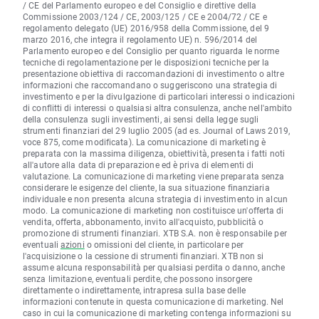
/ CE del Parlamento europeo e del Consiglio e direttive della
Commissione 2003/124 / CE, 2003/125 / CE e 2004/72 / CE e
regolamento delegato (UE) 2016/958 della Commissione, del 9
marzo 2016, che integra il regolamento UE) n. 596/2014 del
Parlamento europeo e del Consiglio per quanto riguarda le norme
tecniche di regolamentazione per le disposizioni tecniche per la
presentazione obiettiva di raccomandazioni di investimento o altre
informazioni che raccomandano o suggeriscono una strategia di
investimento e per la divulgazione di particolari interessi o indicazioni
di conflitti di interessi o qualsiasi altra consulenza, anche nell'ambito
della consulenza sugli investimenti, ai sensi della legge sugli
strumenti finanziari del 29 luglio 2005 (ad es. Journal of Laws 2019,
voce 875, come modificata). La comunicazione di marketing è
preparata con la massima diligenza, obiettività, presenta i fatti noti
all'autore alla data di preparazione ed è priva di elementi di
valutazione. La comunicazione di marketing viene preparata senza
considerare le esigenze del cliente, la sua situazione finanziaria
individuale e non presenta alcuna strategia di investimento in alcun
modo. La comunicazione di marketing non costituisce un'offerta di
vendita, offerta, abbonamento, invito all'acquisto, pubblicità o
promozione di strumenti finanziari. XTB S.A. non è responsabile per
eventuali
azioni
o omissioni del cliente, in particolare per
l'acquisizione o la cessione di strumenti finanziari. XTB non si
assume alcuna responsabilità per qualsiasi perdita o danno, anche
senza limitazione, eventuali perdite, che possono insorgere
direttamente o indirettamente, intrapresa sulla base delle
informazioni contenute in questa comunicazione di marketing. Nel
caso in cui la comunicazione di marketing contenga informazioni su