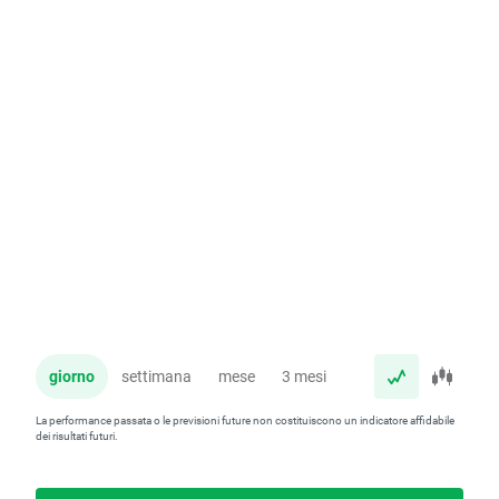
giorno
settimana
mese
3 mesi
anno
La performance passata o le previsioni future non costituiscono un indicatore affidabile
dei risultati futuri.