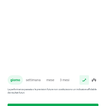
giorno
settimana
mese
3 mesi
anno
La performance passata o le previsioni future non costituiscono un indicatore affidabile
dei risultati futuri.