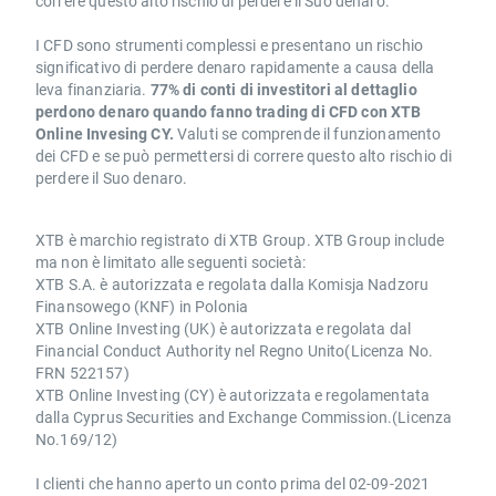
correre questo alto rischio di perdere il Suo denaro.
I CFD sono strumenti complessi e presentano un rischio
significativo di perdere denaro rapidamente a causa della
leva finanziaria.
77% di conti di investitori al dettaglio
perdono denaro quando fanno trading di CFD con XTB
Online Invesing CY.
Valuti se comprende il funzionamento
dei CFD e se può permettersi di correre questo alto rischio di
perdere il Suo denaro.
XTB è marchio registrato di XTB Group. XTB Group include
ma non è limitato alle seguenti società:
XTB S.A. è autorizzata e regolata dalla Komisja Nadzoru
Finansowego (KNF) in Polonia
XTB Online Investing (UK) è autorizzata e regolata dal
Financial Conduct Authority nel Regno Unito(Licenza No.
FRN 522157)
XTB Online Investing (CY) è autorizzata e regolamentata
dalla Cyprus Securities and Exchange Commission.(Licenza
No.169/12)
I clienti che hanno aperto un conto prima del 02-09-2021