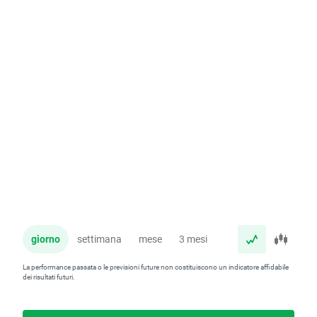
giorno
settimana
mese
3 mesi
anno
La performance passata o le previsioni future non costituiscono un indicatore affidabile
dei risultati futuri.