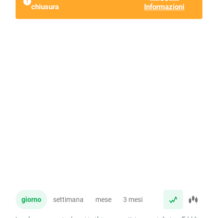
chiusura
Informazioni
giorno
settimana
mese
3 mesi
anno