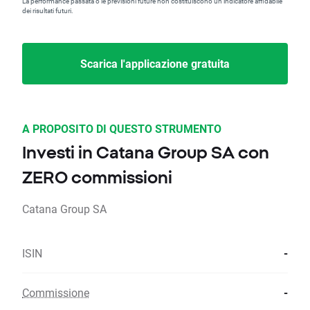
La performance passata o le previsioni future non costituiscono un indicatore affidabile
dei risultati futuri.
Scarica l'applicazione gratuita
A PROPOSITO DI QUESTO STRUMENTO
Investi in Catana Group SA con
ZERO commissioni
Catana Group SA
ISIN
-
Commissione
-