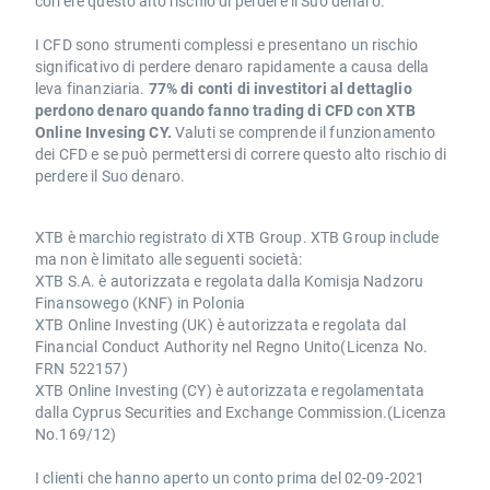
correre questo alto rischio di perdere il Suo denaro.
I CFD sono strumenti complessi e presentano un rischio
significativo di perdere denaro rapidamente a causa della
leva finanziaria.
77% di conti di investitori al dettaglio
perdono denaro quando fanno trading di CFD con XTB
Online Invesing CY.
Valuti se comprende il funzionamento
dei CFD e se può permettersi di correre questo alto rischio di
perdere il Suo denaro.
XTB è marchio registrato di XTB Group. XTB Group include
ma non è limitato alle seguenti società:
XTB S.A. è autorizzata e regolata dalla Komisja Nadzoru
Finansowego (KNF) in Polonia
XTB Online Investing (UK) è autorizzata e regolata dal
Financial Conduct Authority nel Regno Unito(Licenza No.
FRN 522157)
XTB Online Investing (CY) è autorizzata e regolamentata
dalla Cyprus Securities and Exchange Commission.(Licenza
No.169/12)
I clienti che hanno aperto un conto prima del 02-09-2021