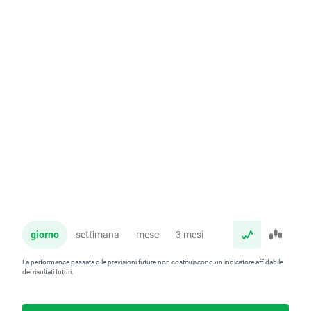
giorno
settimana
mese
3 mesi
anno
La performance passata o le previsioni future non costituiscono un indicatore affidabile
dei risultati futuri.