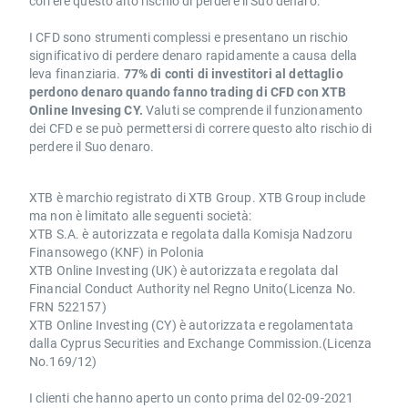
correre questo alto rischio di perdere il Suo denaro.
I CFD sono strumenti complessi e presentano un rischio
significativo di perdere denaro rapidamente a causa della
leva finanziaria.
77% di conti di investitori al dettaglio
perdono denaro quando fanno trading di CFD con XTB
Online Invesing CY.
Valuti se comprende il funzionamento
dei CFD e se può permettersi di correre questo alto rischio di
perdere il Suo denaro.
XTB è marchio registrato di XTB Group. XTB Group include
ma non è limitato alle seguenti società:
XTB S.A. è autorizzata e regolata dalla Komisja Nadzoru
Finansowego (KNF) in Polonia
XTB Online Investing (UK) è autorizzata e regolata dal
Financial Conduct Authority nel Regno Unito(Licenza No.
FRN 522157)
XTB Online Investing (CY) è autorizzata e regolamentata
dalla Cyprus Securities and Exchange Commission.(Licenza
No.169/12)
I clienti che hanno aperto un conto prima del 02-09-2021