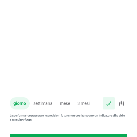
giorno
settimana
mese
3 mesi
anno
La performance passata o le previsioni future non costituiscono un indicatore affidabile
dei risultati futuri.