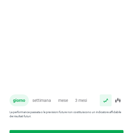
giorno
settimana
mese
3 mesi
anno
La performance passata o le previsioni future non costituiscono un indicatore affidabile
dei risultati futuri.