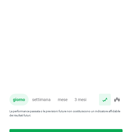
giorno
settimana
mese
3 mesi
anno
La performance passata o le previsioni future non costituiscono un indicatore affidabile
dei risultati futuri.