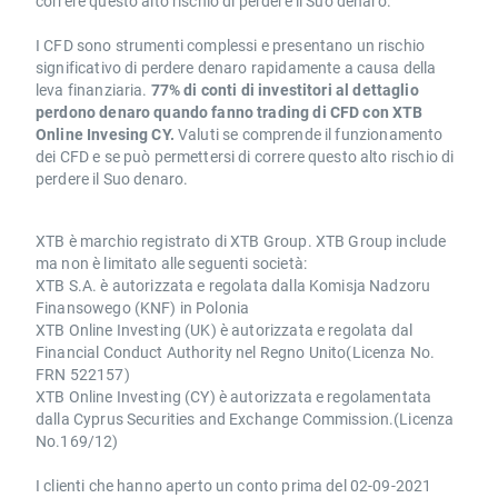
correre questo alto rischio di perdere il Suo denaro.
I CFD sono strumenti complessi e presentano un rischio
significativo di perdere denaro rapidamente a causa della
leva finanziaria.
77% di conti di investitori al dettaglio
perdono denaro quando fanno trading di CFD con XTB
Online Invesing CY.
Valuti se comprende il funzionamento
dei CFD e se può permettersi di correre questo alto rischio di
perdere il Suo denaro.
XTB è marchio registrato di XTB Group. XTB Group include
ma non è limitato alle seguenti società:
XTB S.A. è autorizzata e regolata dalla Komisja Nadzoru
Finansowego (KNF) in Polonia
XTB Online Investing (UK) è autorizzata e regolata dal
Financial Conduct Authority nel Regno Unito(Licenza No.
FRN 522157)
XTB Online Investing (CY) è autorizzata e regolamentata
dalla Cyprus Securities and Exchange Commission.(Licenza
No.169/12)
I clienti che hanno aperto un conto prima del 02-09-2021