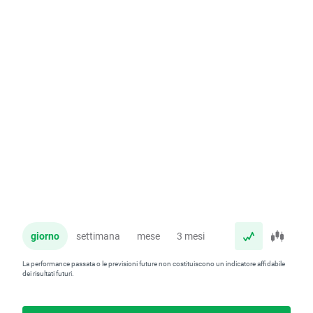
giorno
settimana
mese
3 mesi
anno
La performance passata o le previsioni future non costituiscono un indicatore affidabile
dei risultati futuri.