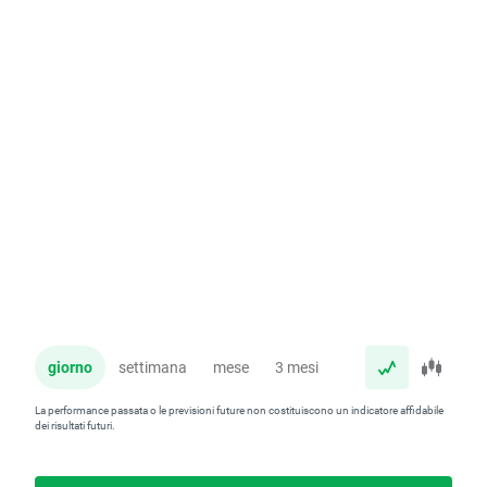
giorno
settimana
mese
3 mesi
anno
La performance passata o le previsioni future non costituiscono un indicatore affidabile
dei risultati futuri.